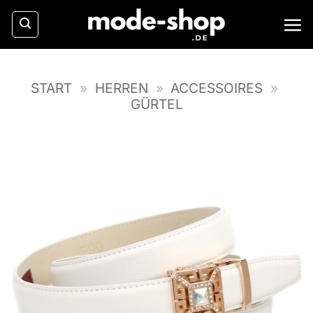
Zum
Inhalt
springen
START
»
HERREN
»
ACCESSOIRES
»
GÜRTEL