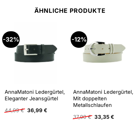
ÄHNLICHE PRODUKTE
-32%
-12%
AnnaMatoni Ledergürtel,
AnnaMatoni Ledergürtel,
Eleganter Jeansgürtel
Mit doppelten
Metallschlaufen
Ursprünglicher
Aktueller
44,99
€
36,99
€
Preis
Preis
Ursprünglicher
Aktueller
37,90
€
33,35
€
war:
ist:
Preis
Preis
44,99 €
36,99 €.
war:
ist:
37,90 €
33,35 €.