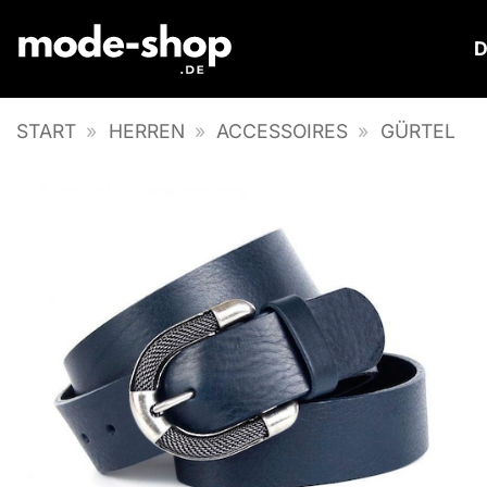
Zum
Inhalt
springen
START
»
HERREN
»
ACCESSOIRES
»
GÜRTEL