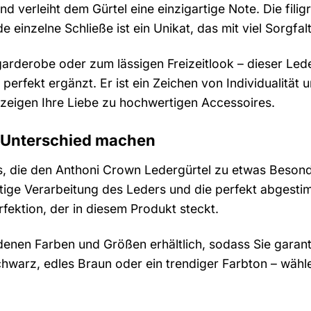
und verleiht dem Gürtel eine einzigartige Note. Die fil
e einzelne Schließe ist ein Unikat, das mit viel Sorgfal
rderobe oder zum lässigen Freizeitlook – dieser Leder
l perfekt ergänzt. Er ist ein Zeichen von Individualit
 zeigen Ihre Liebe zu hochwertigen Accessoires.
en Unterschied machen
ils, die den Anthoni Crown Ledergürtel zu etwas Beson
tige Verarbeitung des Leders und die perfekt abgestim
ektion, der in diesem Produkt steckt.
edenen Farben und Größen erhältlich, sodass Sie garanti
chwarz, edles Braun oder ein trendiger Farbton – wähle