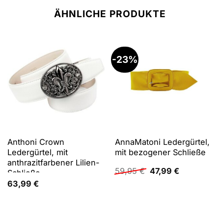
ÄHNLICHE PRODUKTE
-23%
Anthoni Crown
AnnaMatoni Ledergürtel,
Ledergürtel, mit
mit bezogener Schließe
anthrazitfarbener Lilien-
Ursprünglicher
Aktueller
59,95
€
47,99
€
Schließe
Preis
Preis
63,99
€
war:
ist:
59,95 €
47,99 €.