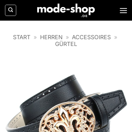
Zum
Inhalt
springen
START
»
HERREN
»
ACCESSOIRES
»
GÜRTEL