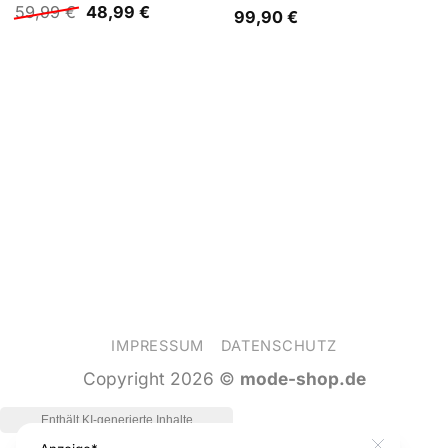
Ursprünglicher
Aktueller
59,99
€
48,99
€
Steuerruder
99,90
€
Preis
Preis
war:
ist:
59,99 €
48,99 €.
IMPRESSUM
DATENSCHUTZ
Copyright 2026 ©
mode-shop.de