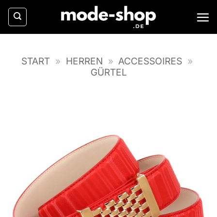
Zum
Inhalt
springen
START
»
HERREN
»
ACCESSOIRES
»
GÜRTEL