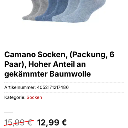
Camano Socken, (Packung, 6
Paar), Hoher Anteil an
gekämmter Baumwolle
Artikelnummer:
4052171217486
Kategorie:
Socken
Ursprünglicher
Aktueller
15,99
€
12,99
€