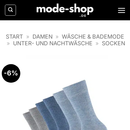
Zum
Inhalt
springen
START
»
DAMEN
»
WÄSCHE & BADEMODE
»
UNTER- UND NACHTWÄSCHE
»
SOCKEN
-6%