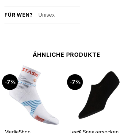
FÜR WEN?
Unisex
ÄHNLICHE PRODUKTE
-7%
-7%
MediaShop
Lee® Sneakersocken