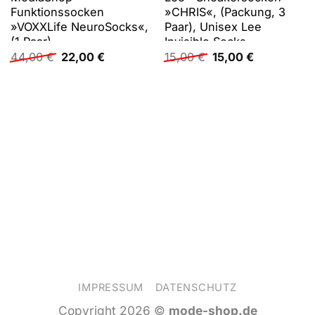
Funktionssocken
»CHRIS«, (Packung, 3
»VOXXLife NeuroSocks«,
Paar), Unisex Lee
(1 Paar)
Invisible Socks
Ursprünglicher
Aktueller
Ursprünglicher
Aktueller
44,00
€
22,00
€
15,00
€
15,00
€
Preis
Preis
Preis
Preis
war:
ist:
war:
ist:
44,00 €
22,00 €.
15,00 €
15,00 €.
IMPRESSUM
DATENSCHUTZ
Copyright 2026 ©
mode-shop.de