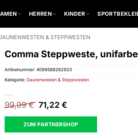
DAMEN
HERREN
KINDER
SPORTBEKLE
DAUNENWESTEN & STEPPWESTEN
Comma Steppweste, unifarb
Artikelnummer:
4099588262920
Kategorie:
Daunenwesten & Steppwesten
Ursprünglicher
Aktueller
99,99
€
71,22
€
Preis
Preis
war:
ist:
ZUM PARTNERSHOP
99,99 €
71,22 €.