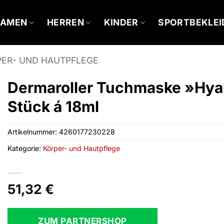
DAMEN
HERREN
KINDER
SPORTBEKLE
PER- UND HAUTPFLEGE
Dermaroller Tuchmaske »Hyal
Stück á 18ml
Artikelnummer:
4260177230228
Kategorie:
Körper- und Hautpflege
51,32
€
ZUM PARTNERSHOP