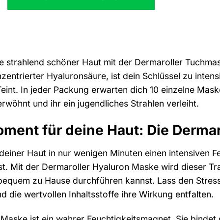
e strahlend schöner Haut mit der Dermaroller Tuchma
entrierter Hyaluronsäure, ist dein Schlüssel zu inten
Teint. In jeder Packung erwarten dich 10 einzelne Maske
rwöhnt und ihr ein jugendliches Strahlen verleiht.
ent für deine Haut: Die Dermar
t deiner Haut in nur wenigen Minuten einen intensiven Fe
t. Mit der Dermaroller Hyaluron Maske wird dieser Tra
 bequem zu Hause durchführen kannst. Lass den Stress
 die wertvollen Inhaltsstoffe ihre Wirkung entfalten.
 Maske ist ein wahrer Feuchtigkeitsmagnet. Sie bindet