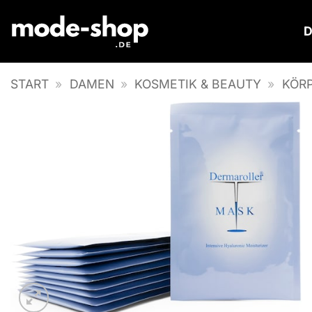
Zum
Inhalt
springen
START
»
DAMEN
»
KOSMETIK & BEAUTY
»
KÖR