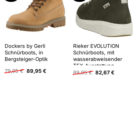
Dockers by Gerli
Rieker EVOLUTION
Schnürboots, in
Schnürboots, mit
Bergsteiger-Optik
wasserabweisender
TEX-Ausstattung
Ursprünglicher
Aktueller
79,95
€
89,95
€
Ursprünglicher
Aktueller
89,95
€
82,67
€
Preis
Preis
Preis
Preis
war:
ist:
war:
ist:
79,95 €
89,95 €.
89,95 €
82,67 €.