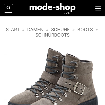
Zum
Inhalt
springen
START
»
DAMEN
»
SCHUHE
»
BOOTS
»
SCHNÜRBOOTS