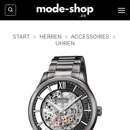
Zum
Inhalt
springen
START
»
HERREN
»
ACCESSOIRES
»
UHREN