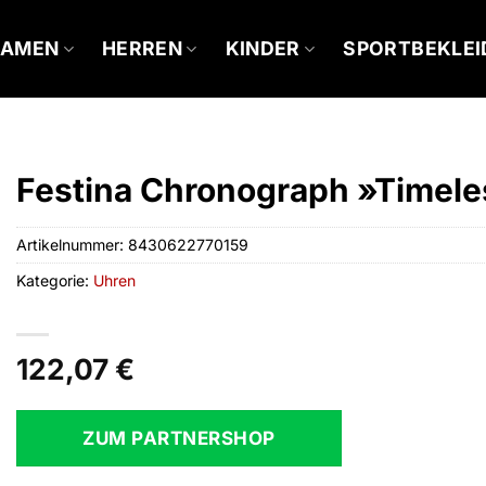
DAMEN
HERREN
KINDER
SPORTBEKLE
Festina Chronograph »Timel
Artikelnummer:
8430622770159
Kategorie:
Uhren
122,07
€
ZUM PARTNERSHOP