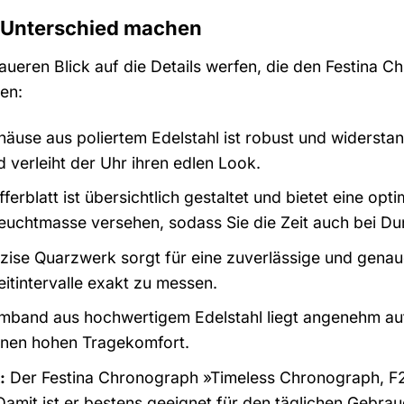
en Unterschied machen
aueren Blick auf die Details werfen, die den Festina
en:
äuse aus poliertem Edelstahl ist robust und widerstan
 verleiht der Uhr ihren edlen Look.
ferblatt ist übersichtlich gestaltet und bietet eine opt
 Leuchtmasse versehen, sodass Sie die Zeit auch bei D
zise Quarzwerk sorgt für eine zuverlässige und gena
eitintervalle exakt zu messen.
band aus hochwertigem Edelstahl liegt angenehm auf d
einen hohen Tragekomfort.
:
Der Festina Chronograph »Timeless Chronograph, F20
Damit ist er bestens geeignet für den täglichen Gebra