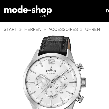
Zum
Inhalt
springen
START
»
HERREN
»
ACCESSOIRES
»
UHREN