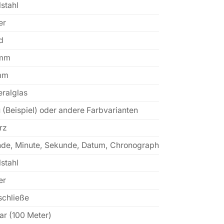
stahl
er
d
 mm
mm
eralglas
 (Beispiel) oder andere Farbvarianten
rz
nde, Minute, Sekunde, Datum, Chronograph
stahl
er
schließe
ar (100 Meter)