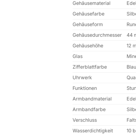
Gehäusematerial
Edel
Gehäusefarbe
Silb
Gehäuseform
Run
Gehäusedurchmesser
44
Gehäusehöhe
12 
Glas
Min
Zifferblattfarbe
Blau
Uhrwerk
Qua
Funktionen
Stu
Armbandmaterial
Edel
Armbandfarbe
Silb
Verschluss
Falt
Wasserdichtigkeit
10 b