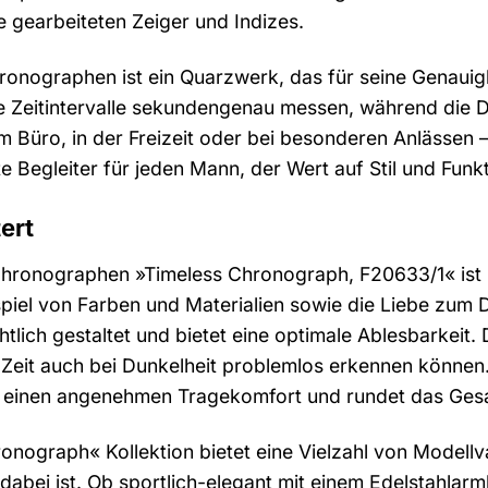
se gearbeiteten Zeiger und Indizes.
onographen ist ein Quarzwerk, das für seine Genauigke
e Zeitintervalle sekundengenau messen, während die 
 im Büro, in der Freizeit oder bei besonderen Anlässe
e Begleiter für jeden Mann, der Wert auf Stil und Funkti
ert
hronographen »Timeless Chronograph, F20633/1« ist zei
el von Farben und Materialien sowie die Liebe zum De
ichtlich gestaltet und bietet eine optimale Ablesbarkeit
 Zeit auch bei Dunkelheit problemlos erkennen können
ür einen angenehmen Tragekomfort und rundet das Gesa
ronograph« Kollektion bietet eine Vielzahl von Modell
abei ist. Ob sportlich-elegant mit einem Edelstahlarm