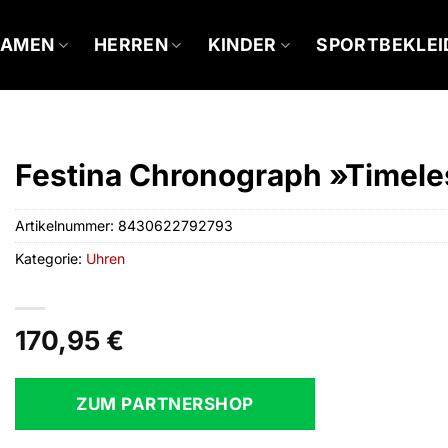
DAMEN
HERREN
KINDER
SPORTBEKLE
Festina Chronograph »Timel
Artikelnummer:
8430622792793
Kategorie:
Uhren
170,95
€
ZUM PARTNERSHOP