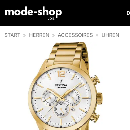
Zum
Inhalt
springen
START
»
HERREN
»
ACCESSOIRES
»
UHREN