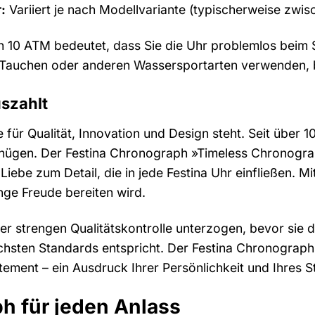
:
Variiert je nach Modellvariante (typischerweise zwi
on 10 ATM bedeutet, dass Sie die Uhr problemlos bei
im Tauchen oder anderen Wassersportarten verwenden, 
uszahlt
ie für Qualität, Innovation und Design steht. Seit über
gen. Der Festina Chronograph »Timeless Chronograph,
iebe zum Detail, die in jede Festina Uhr einfließen. M
nge Freude bereiten wird.
er strengen Qualitätskontrolle unterzogen, bevor sie da
chsten Standards entspricht. Der Festina Chronograph
tement – ein Ausdruck Ihrer Persönlichkeit und Ihres St
h für jeden Anlass