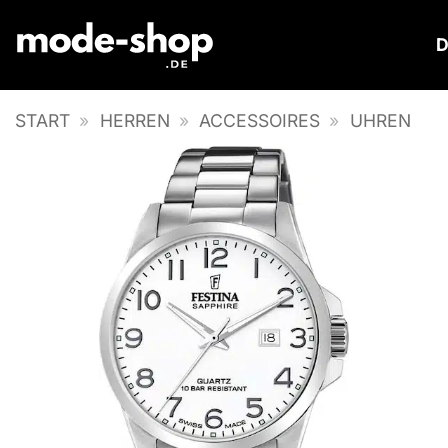
Zum
Inhalt
springen
START
»
HERREN
»
ACCESSOIRES
»
UHREN