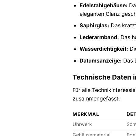
Edelstahlgehäuse:
Das
eleganten Glanz gesch
Saphirglas:
Das kratzf
Lederarmband:
Das ho
Wasserdichtigkeit:
Die
Datumsanzeige:
Das D
Technische Daten i
Für alle Technikinteress
zusammengefasst:
MERKMAL
DET
Uhrwerk
Sch
Gehäusematerial
Edel