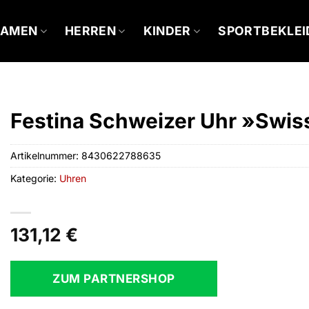
DAMEN
HERREN
KINDER
SPORTBEKLE
Festina Schweizer Uhr »Swi
Artikelnummer:
8430622788635
Kategorie:
Uhren
131,12
€
ZUM PARTNERSHOP