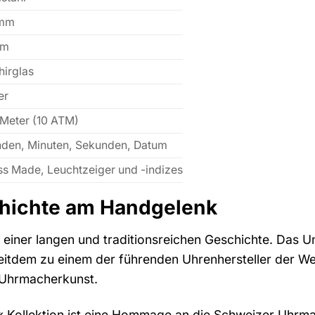
 mm
mm
hirglas
er
 Meter (10 ATM)
nden, Minuten, Sekunden, Datum
ss Made, Leuchtzeiger und -indizes
chichte am Handgelenk
it einer langen und traditionsreichen Geschichte. Das
itdem zu einem der führenden Uhrenhersteller der Welt 
 Uhrmacherkunst.
 Kollektion ist eine Hommage an die Schweizer Uhrmach