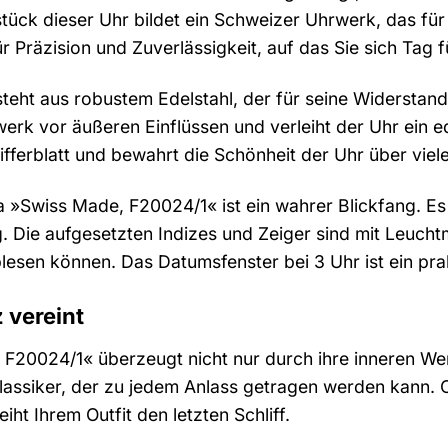
tück dieser Uhr bildet ein Schweizer Uhrwerk, das fü
ür Präzision und Zuverlässigkeit, auf das Sie sich Tag 
eht aus robustem Edelstahl, der für seine Widerstand
werk vor äußeren Einflüssen und verleiht der Uhr ein e
Zifferblatt und bewahrt die Schönheit der Uhr über viel
na »Swiss Made, F20024/1« ist ein wahrer Blickfang. Es
Die aufgesetzten Indizes und Zeiger sind mit Leuchtm
esen können. Das Datumsfenster bei 3 Uhr ist ein prakt
 vereint
 F20024/1« überzeugt nicht nur durch ihre inneren We
 Klassiker, der zu jedem Anlass getragen werden kann. 
iht Ihrem Outfit den letzten Schliff.