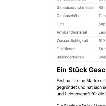
Gehäusedurchmesser
42
Gehäusehöhe
11 
Glas
Sap
Armbandmaterial
Led
Wasserdichtigkeit
100
Funktionen
Stu
Besonderheiten
Swi
Ein Stück Ges
Festina ist eine Marke m
gegründet und hat sich se
und Leidenschaft für die
Die Festina »Swiss Made«