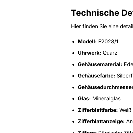
Technische Det
Hier finden Sie eine deta
Modell:
F2028/1
Uhrwerk:
Quarz
Gehäusematerial:
Edel
Gehäusefarbe:
Silber
Gehäusedurchmesser
Glas:
Mineralglas
Zifferblattfarbe:
Weiß
Zifferblattanzeige:
An
Ziffern:
Römische Ziff