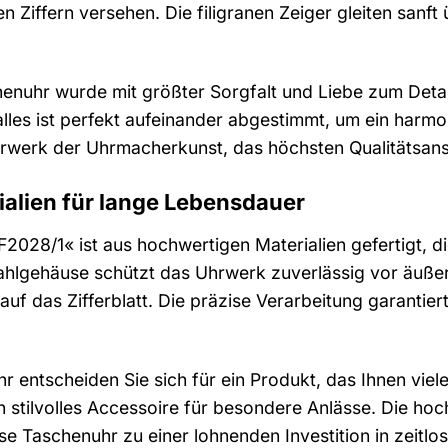
n Ziffern versehen. Die filigranen Zeiger gleiten sanft 
henuhr wurde mit größter Sorgfalt und Liebe zum Detai
alles ist perfekt aufeinander abgestimmt, um ein harmo
terwerk der Uhrmacherkunst, das höchsten Qualitätsan
alien für lange Lebensdauer
2028/1« ist aus hochwertigen Materialien gefertigt, di
ahlgehäuse schützt das Uhrwerk zuverlässig vor äußere
t auf das Zifferblatt. Die präzise Verarbeitung garanti
r entscheiden Sie sich für ein Produkt, das Ihnen viele
in stilvolles Accessoire für besondere Anlässe. Die hoc
e Taschenuhr zu einer lohnenden Investition in zeitlos