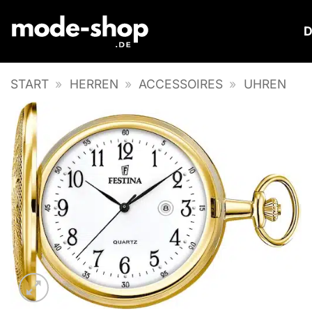
Zum
Inhalt
springen
START
»
HERREN
»
ACCESSOIRES
»
UHREN