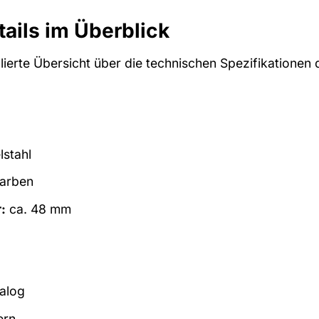
ails im Überblick
illierte Übersicht über die technischen Spezifikatione
stahl
farben
:
ca. 48 mm
alog
ern