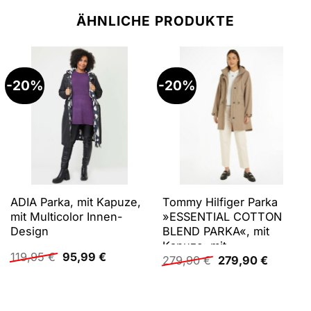
ÄHNLICHE PRODUKTE
-20%
-20%
ADIA Parka, mit Kapuze,
Tommy Hilfiger Parka
mit Multicolor Innen-
»ESSENTIAL COTTON
Design
BLEND PARKA«, mit
Kapuze, mit
Ursprünglicher
Aktueller
119,95
€
95,99
€
Ursprünglicher
Aktuelle
Logostickerei
279,90
€
279,90
€
Preis
Preis
Preis
Preis
war:
ist:
war:
ist:
119,95 €
95,99 €.
279,90 €
279,90 