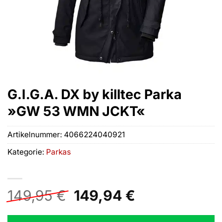
G.I.G.A. DX by killtec Parka
»GW 53 WMN JCKT«
Artikelnummer:
4066224040921
Kategorie:
Parkas
Ursprünglicher
Aktueller
149,95
€
149,94
€
Preis
Preis