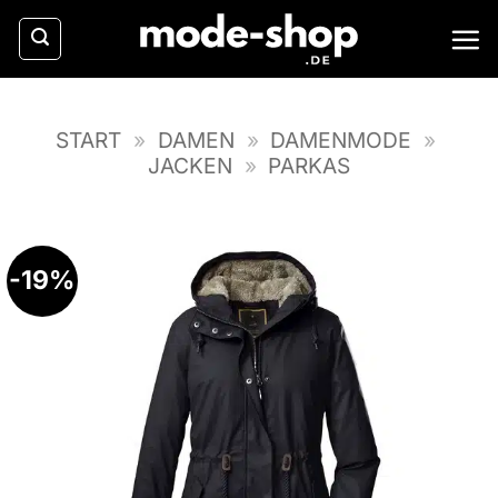
Zum
Inhalt
springen
START
»
DAMEN
»
DAMENMODE
»
JACKEN
»
PARKAS
-19%