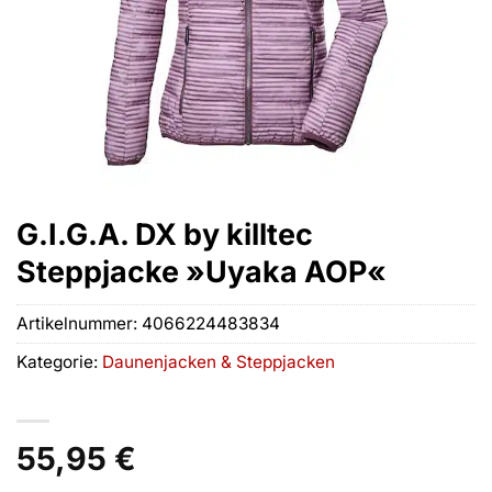
G.I.G.A. DX by killtec
Steppjacke »Uyaka AOP«
Artikelnummer:
4066224483834
Kategorie:
Daunenjacken & Steppjacken
55,95
€