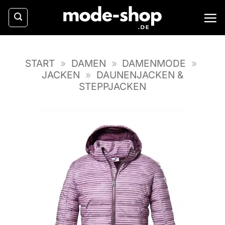
Zum
Inhalt
springen
START
»
DAMEN
»
DAMENMODE
»
JACKEN
»
DAUNENJACKEN &
STEPPJACKEN