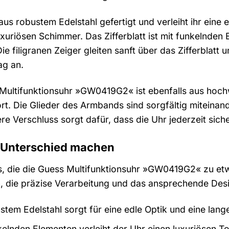
us robustem Edelstahl gefertigt und verleiht ihr eine 
uxuriösen Schimmer. Das Zifferblatt ist mit funkelnden
filigranen Zeiger gleiten sanft über das Zifferblatt u
g an.
ltifunktionsuhr »GW0419G2« ist ebenfalls aus hochwe
. Die Glieder des Armbands sind sorgfältig miteinand
e Verschluss sorgt dafür, dass die Uhr jederzeit siche
en Unterschied machen
ils, die die Guess Multifunktionsuhr »GW0419G2« zu e
, die präzise Verarbeitung und das ansprechende Des
tem Edelstahl sorgt für eine edle Optik und eine lan
nkelnden Elementen verleiht der Uhr einen luxuriösen T