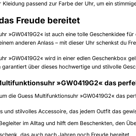
r Kleidung passend zur Farbe der Uhr, um ein stimmig
das Freude bereitet
suhr »GW0419G2« ist auch eine tolle Geschenkidee fü
inem anderen Anlass – mit dieser Uhr schenkst du Fr
uhr »GW0419G2« wird in einer edlen Geschenkbox gelie
 garantiert über dieses hochwertige und stilvolle Ges
ultifunktionsuhr »GW0419G2« das perfek
arum die Guess Multifunktionsuhr »GW0419G2« das perf
es und stilvolles Accessoire, das jedem Outfit das gewi
 Begleiter im Alltag und hilft dem Beschenkten, den Übe
Geschenk, das auch nach Jahren noch Freude bereitet.