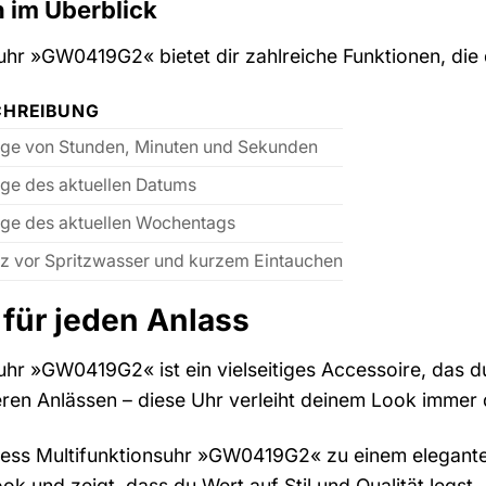
n im Überblick
hr »GW0419G2« bietet dir zahlreiche Funktionen, die di
CHREIBUNG
ge von Stunden, Minuten und Sekunden
ge des aktuellen Datums
ge des aktuellen Wochentags
z vor Spritzwasser und kurzem Eintauchen
 für jeden Anlass
uhr »GW0419G2« ist ein vielseitiges Accessoire, das d
eren Anlässen – diese Uhr verleiht deinem Look immer
ess Multifunktionsuhr »GW0419G2« zu einem eleganten 
ok und zeigt, dass du Wert auf Stil und Qualität legst.