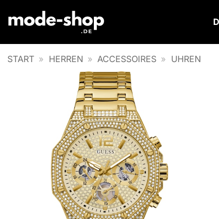
Zum
Inhalt
springen
START
»
HERREN
»
ACCESSOIRES
»
UHREN