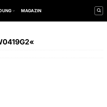
IDUNG
MAGAZIN
GW0419G2«