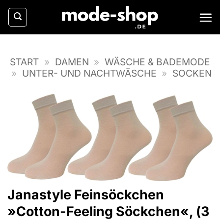
Zum
Inhalt
springen
START
»
DAMEN
»
WÄSCHE & BADEMODE
»
UNTER- UND NACHTWÄSCHE
»
SOCKEN
Janastyle Feinsöckchen
»Cotton-Feeling Söckchen«, (3