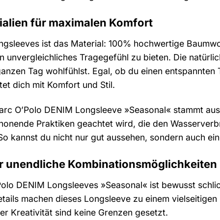
alien für maximalen Komfort
ngsleeves ist das Material: 100% hochwertige Baumwol
in unvergleichliches Tragegefühl zu bieten. Die natürli
ganzen Tag wohlfühlst. Egal, ob du einen entspannten 
et dich mit Komfort und Stil.
arc O’Polo DENIM Longsleeve »Seasonal« stammt aus 
honende Praktiken geachtet wird, die den Wasserverb
So kannst du nicht nur gut aussehen, sondern auch ei
ür unendliche Kombinationsmöglichkeiten
lo DENIM Longsleeves »Seasonal« ist bewusst schlicht 
ails machen dieses Longsleeve zu einem vielseitigen B
er Kreativität sind keine Grenzen gesetzt.