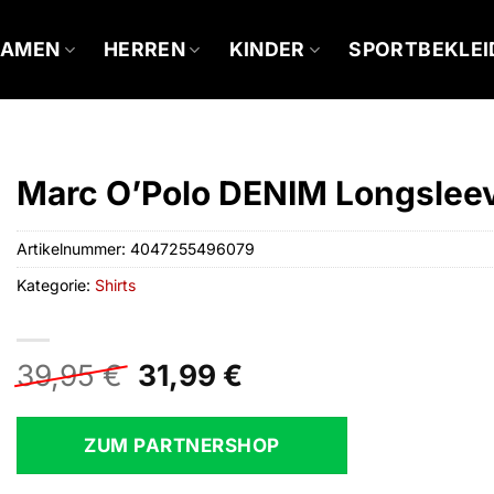
DAMEN
HERREN
KINDER
SPORTBEKLE
Marc O’Polo DENIM Longslee
Artikelnummer:
4047255496079
Kategorie:
Shirts
Ursprünglicher
Aktueller
39,95
€
31,99
€
Preis
Preis
war:
ist:
ZUM PARTNERSHOP
39,95 €
31,99 €.