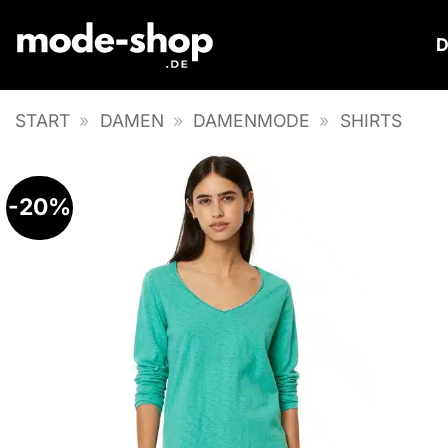
Zum
Inhalt
springen
START
»
DAMEN
»
DAMENMODE
»
SHIRTS
-20%