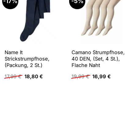
-17%
-5%
Name It
Camano Strumpfhose,
Strickstrumpfhose,
40 DEN, (Set, 4 St.),
(Packung, 2 St.)
Flache Naht
Ursprünglicher
Aktueller
Ursprünglicher
Aktueller
17,99
€
18,80
€
19,99
€
16,99
€
Preis
Preis
Preis
Preis
war:
ist:
war:
ist:
17,99 €
18,80 €.
19,99 €
16,99 €.