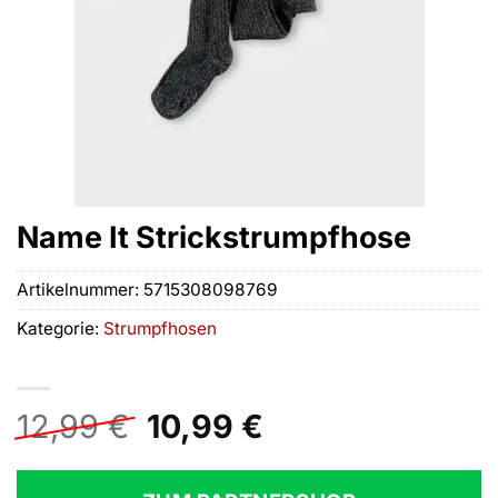
Name It Strickstrumpfhose
Artikelnummer:
5715308098769
Kategorie:
Strumpfhosen
Ursprünglicher
Aktueller
12,99
€
10,99
€
Preis
Preis
war:
ist: