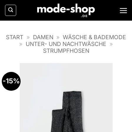
Zum
Inhalt
springen
START
»
DAMEN
»
WÄSCHE & BADEMODE
»
UNTER- UND NACHTWÄSCHE
»
STRUMPFHOSEN
-15%