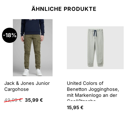
ÄHNLICHE PRODUKTE
-18%
Jack & Jones Junior
United Colors of
Cargohose
Benetton Jogginghose,
mit Markenlogo an der
Ursprünglicher
Aktueller
49,99
€
35,99
€
Gesäßtasche
Preis
Preis
15,95
€
war:
ist:
49,99 €
35,99 €.