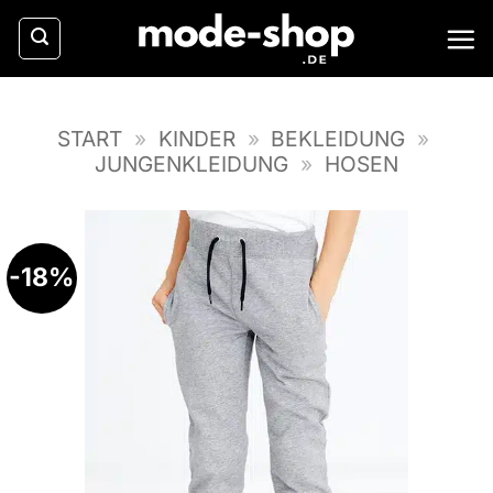
Zum
Inhalt
springen
START
»
KINDER
»
BEKLEIDUNG
»
JUNGENKLEIDUNG
»
HOSEN
-18%