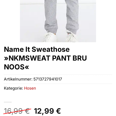
Name It Sweathose
»NKMSWEAT PANT BRU
NOOS«
Artikelnummer:
5713727941017
Kategorie:
Hosen
Ursprünglicher
Aktueller
16,99
€
12,99
€