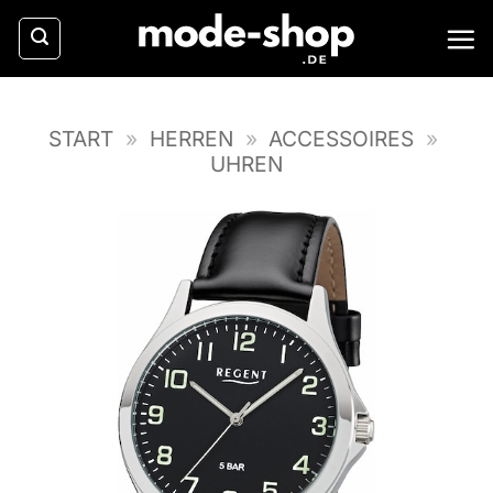
Zum
Inhalt
springen
START
»
HERREN
»
ACCESSOIRES
»
UHREN