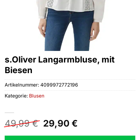
s.Oliver Langarmbluse, mit
Biesen
Artikelnummer:
4099972772196
Kategorie:
Blusen
Ursprünglicher
Aktueller
49,99
€
29,90
€
Preis
Preis