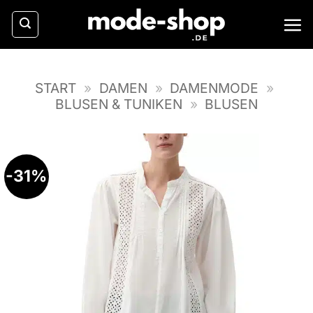
Zum
Inhalt
springen
START
»
DAMEN
»
DAMENMODE
»
BLUSEN & TUNIKEN
»
BLUSEN
-31%