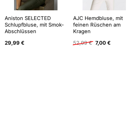
Aniston SELECTED
AJC Hemdbluse, mit
Schlupfbluse, mit Smok-
feinen Rüschen am
Abschlüssen
Kragen
Ursprünglicher
Aktueller
29,99
€
52,99
€
7,00
€
Preis
Preis
war:
ist:
52,99 €
7,00 €.