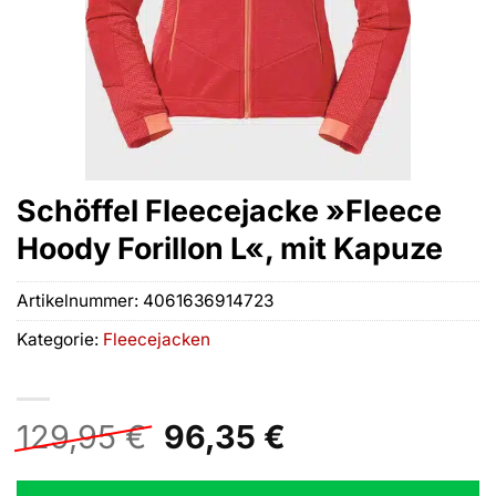
Schöffel Fleecejacke »Fleece
Hoody Forillon L«, mit Kapuze
Artikelnummer:
4061636914723
Kategorie:
Fleecejacken
Ursprünglicher
Aktueller
129,95
€
96,35
€
Preis
Preis