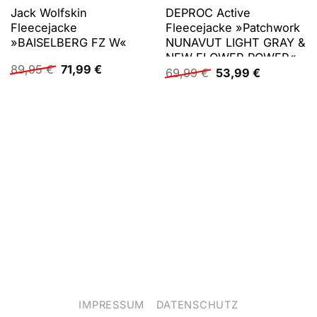
Jack Wolfskin
DEPROC Active
Fleecejacke
Fleecejacke »Patchwork
»BAISELBERG FZ W«
NUNAVUT LIGHT GRAY &
NEW FLOWER POWER«
Ursprünglicher
Aktueller
89,95
€
71,99
€
Ursprünglicher
Aktueller
69,99
€
53,99
€
Preis
Preis
Preis
Preis
war:
ist:
war:
ist:
89,95 €
71,99 €.
69,99 €
53,99 €.
IMPRESSUM
DATENSCHUTZ