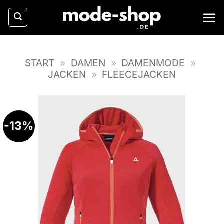
Zum
Inhalt
springen
START
»
DAMEN
»
DAMENMODE
»
JACKEN
»
FLEECEJACKEN
-13%