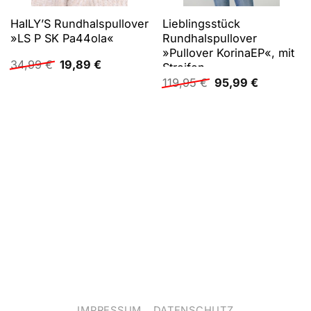
HaILY’S Rundhalspullover
Lieblingsstück
»LS P SK Pa44ola«
Rundhalspullover
»Pullover KorinaEP«, mit
Ursprünglicher
Aktueller
34,99
€
19,89
€
Streifen
Preis
Preis
Ursprünglicher
Aktueller
119,95
€
95,99
€
war:
ist:
Preis
Preis
34,99 €
19,89 €.
war:
ist:
119,95 €
95,99 €.
IMPRESSUM
DATENSCHUTZ