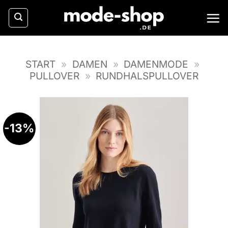
Zum
Inhalt
springen
START
»
DAMEN
»
DAMENMODE
»
PULLOVER
»
RUNDHALSPULLOVER
-13%