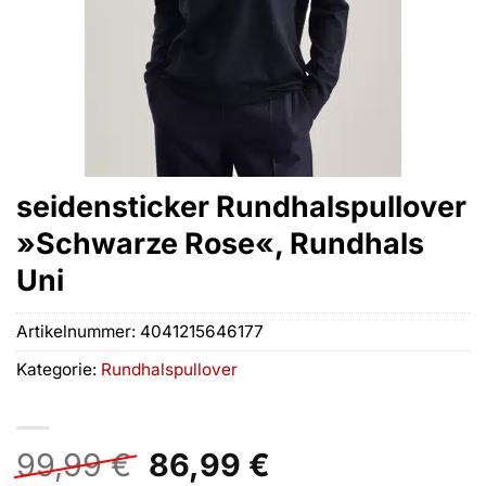
seidensticker Rundhalspullover
»Schwarze Rose«, Rundhals
Uni
Artikelnummer:
4041215646177
Kategorie:
Rundhalspullover
Ursprünglicher
Aktueller
99,99
€
86,99
€