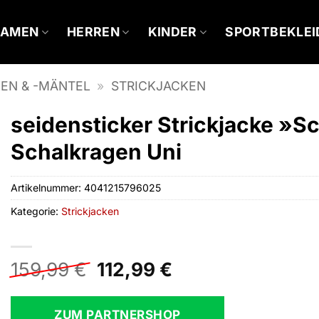
DAMEN
HERREN
KINDER
SPORTBEKLE
EN & -MÄNTEL
»
STRICKJACKEN
seidensticker Strickjacke »
Schalkragen Uni
Artikelnummer:
4041215796025
Kategorie:
Strickjacken
Ursprünglicher
Aktueller
159,99
€
112,99
€
Preis
Preis
war:
ist:
ZUM PARTNERSHOP