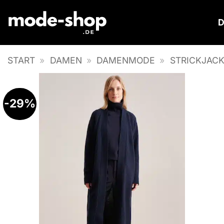
Zum
Inhalt
springen
START
»
DAMEN
»
DAMENMODE
»
STRICKJACK
-29%