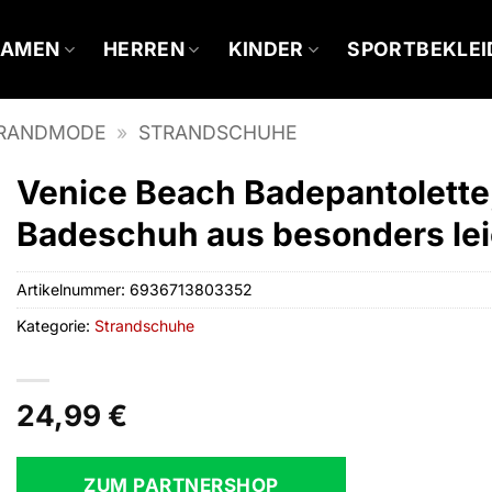
DAMEN
HERREN
KINDER
SPORTBEKLE
RANDMODE
»
STRANDSCHUHE
Venice Beach Badepantolette,
Badeschuh aus besonders le
Artikelnummer:
6936713803352
Kategorie:
Strandschuhe
24,99
€
ZUM PARTNERSHOP