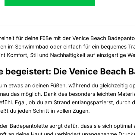
Freiheit für deine Füße mit der Venice Beach Badepant
en im Schwimmbad oder einfach für ein bequemes Trag
nt Komfort, Stil und Nachhaltigkeit auf einzigartige W
ie begeistert: Die Venice Beach 
 kaum etwas an deinen Füßen, während du gleichzeitig o
u das möglich. Dank des besonders leichten Materials f
efühl. Egal, ob du am Strand entlangspazierst, durch 
ießt du jeden Schritt in vollen Zügen.
der Badepantolette sorgt dafür, dass sie sich optimal
anft an deine Haut und verhindert unangenehme Druck