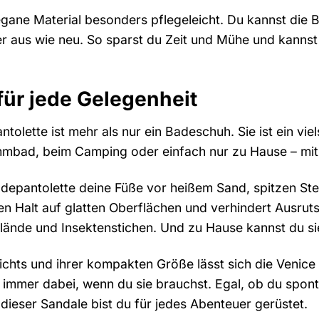
egane Material besonders pflegeleicht. Du kannst die 
er aus wie neu. So sparst du Zeit und Mühe und kannst
für jede Gelegenheit
olette ist mehr als nur ein Badeschuh. Sie ist ein viel
mbad, beim Camping oder einfach nur zu Hause – mit d
adepantolette deine Füße vor heißem Sand, spitzen S
ren Halt auf glatten Oberflächen und verhindert Ausru
ände und Insektenstichen. Und zu Hause kannst du si
chts und ihrer kompakten Größe lässt sich die Venice
e immer dabei, wenn du sie brauchst. Egal, ob du spon
 dieser Sandale bist du für jedes Abenteuer gerüstet.