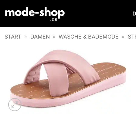
Zum
Inhalt
springen
START
»
DAMEN
»
WÄSCHE & BADEMODE
»
ST