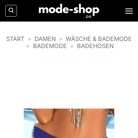
Zum
Inhalt
springen
START
»
DAMEN
»
WÄSCHE & BADEMODE
»
BADEMODE
»
BADEHOSEN