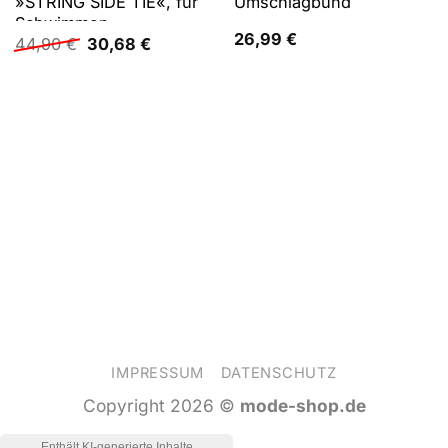
»STRING SIDE TIE«, für
Umschlagbund
Schwimmen
26,99
€
Ursprünglicher
Aktueller
44,90
€
30,68
€
Preis
Preis
war:
ist:
44,90 €
30,68 €.
IMPRESSUM
DATENSCHUTZ
Copyright 2026 ©
mode-shop.de