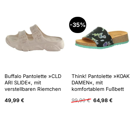
-35%
Buffalo Pantolette »CLD
Think! Pantolette »KOAK
ARI SLIDE«, mit
DAMEN«, mit
verstellbaren Riemchen
komfortablem Fußbett
Ursprünglicher
Aktueller
49,99
€
99,90
€
64,98
€
Preis
Preis
war:
ist:
99,90 €
64,98 €.