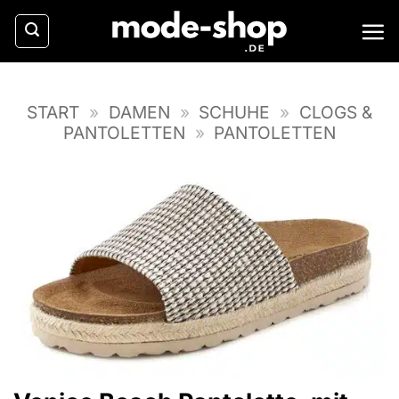
Zum
Inhalt
springen
START
»
DAMEN
»
SCHUHE
»
CLOGS &
PANTOLETTEN
»
PANTOLETTEN