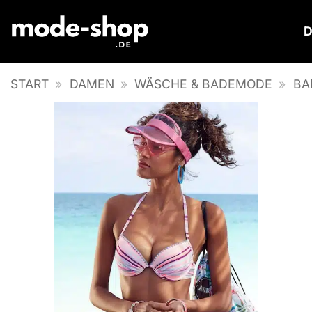
Zum
Inhalt
springen
START
»
DAMEN
»
WÄSCHE & BADEMODE
»
BA