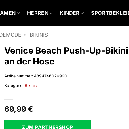
DAMEN
HERREN
KINDER
SPORTBEKLE
DEMODE
»
BIKINIS
Venice Beach Push-Up-Bikini
an der Hose
Artikelnummer:
4894746026990
Kategorie:
Bikinis
69,99
€
ZUM PARTNERSHOP