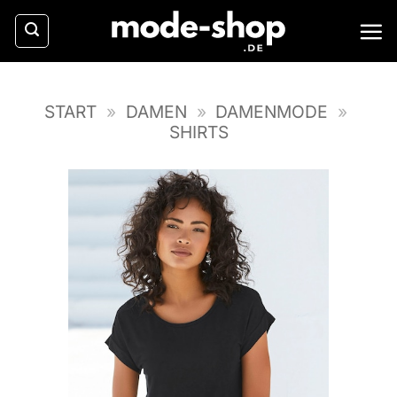
Zum
Inhalt
springen
START
»
DAMEN
»
DAMENMODE
»
SHIRTS