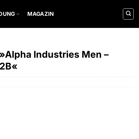
IDUNG
MAGAZIN
 »Alpha Industries Men –
N2B«