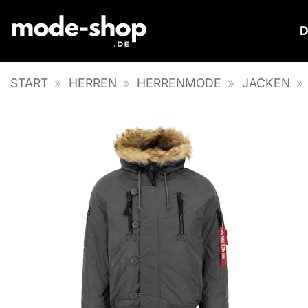
Zum
Inhalt
springen
START
»
HERREN
»
HERRENMODE
»
JACKEN
»