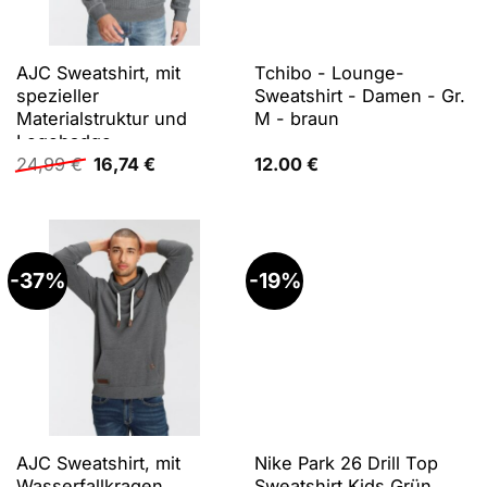
AJC Sweatshirt, mit
Tchibo - Lounge-
spezieller
Sweatshirt - Damen - Gr.
Materialstruktur und
M - braun
Logobadge
Ursprünglicher
Aktueller
24,99
€
16,74
€
12.00
€
Preis
Preis
war:
ist:
24,99 €
16,74 €.
-37%
-19%
AJC Sweatshirt, mit
Nike Park 26 Drill Top
Wasserfallkragen
Sweatshirt Kids Grün