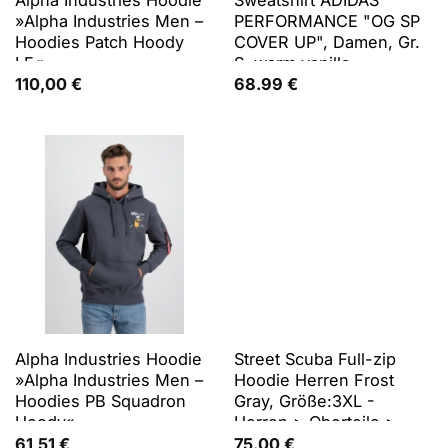
»Alpha Industries Men –
PERFORMANCE "OG SP
Hoodies Patch Hoody
COVER UP", Damen, Gr.
LF«
S, warm vanilla,
Obermaterial: 87%
110,00
€
68.99
€
Polyester, 13% Elasthan,
normal, Rundhals,
angesetztes Bündchen,
Sweatshirts Sweatshirt
Alpha Industries Hoodie
Street Scuba Full-zip
»Alpha Industries Men –
Hoodie Herren Frost
Hoodies PB Squadron
Gray, Größe:3XL -
Hoody«
Herren > Oberteile >
Hoodies & Sweatshirts -
61,51
€
75.00
€