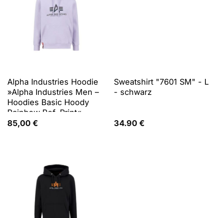
Alpha Industries Hoodie
Sweatshirt "7601 SM" - L
»Alpha Industries Men –
- schwarz
Hoodies Basic Hoody
Rainbow Ref. Print«
85,00
€
34.90
€