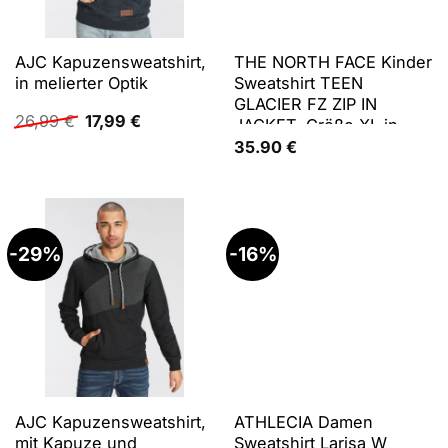
AJC Kapuzensweatshirt,
THE NORTH FACE Kinder
in melierter Optik
Sweatshirt TEEN
GLACIER FZ ZIP IN
Ursprünglicher
Aktueller
26,99
€
17,99
€
JACKET, Größe XL in
Preis
Preis
Grau NEW TAUPE GREEN
35.90
€
war:
ist:
26,99 €
17,99 €.
-29%
-16%
AJC Kapuzensweatshirt,
ATHLECIA Damen
mit Kapuze und
Sweatshirt Larisa W