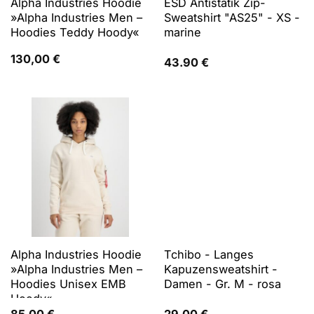
Alpha Industries Hoodie
ESD Antistatik Zip-
»Alpha Industries Men –
Sweatshirt "AS25" - XS -
Hoodies Teddy Hoody«
marine
130,00
€
43.90
€
Alpha Industries Hoodie
Tchibo - Langes
»Alpha Industries Men –
Kapuzensweatshirt -
Hoodies Unisex EMB
Damen - Gr. M - rosa
Hoody«
85,00
€
29.00
€