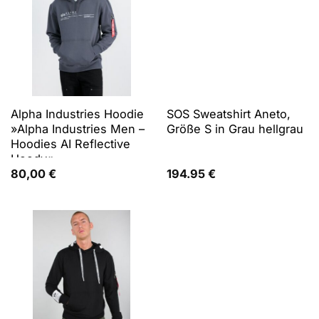
Alpha Industries Hoodie
SOS Sweatshirt Aneto,
»Alpha Industries Men –
Größe S in Grau hellgrau
Hoodies AI Reflective
Hoody«
80,00
€
194.95
€