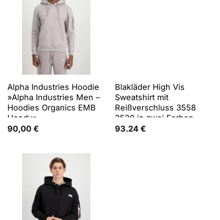
Alpha Industries Hoodie
Blakläder High Vis
»Alpha Industries Men –
Sweatshirt mit
Hoodies Organics EMB
Reißverschluss 3558
Hoody«
2528 in zwei Farben -
gelb/schwarz - XL
90,00
€
93.24
€