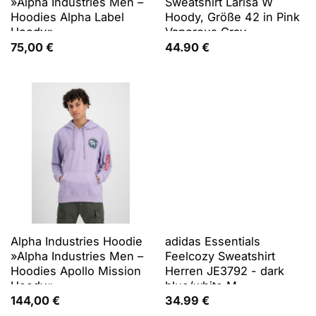
»Alpha Industries Men –
Sweatshirt Larisa W
Hoodies Alpha Label
Hoody, Größe 42 in Pink
Hoody«
Vaporous Gray
75,00
€
44.90
€
Alpha Industries Hoodie
adidas Essentials
»Alpha Industries Men –
Feelcozy Sweatshirt
Hoodies Apollo Mission
Herren JE3792 - dark
Hoody«
blue/white M
144,00
€
34.99
€