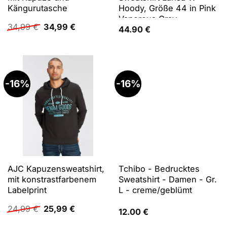
Kängurutasche
Hoody, Größe 44 in Pink
Vaporous Gray
Ursprünglicher
Aktueller
34,99
€
34,99
€
44.90
€
Preis
Preis
war:
ist:
34,99 €
34,99 €.
-16%
-16%
AJC Kapuzensweatshirt,
Tchibo - Bedrucktes
mit konstrastfarbenem
Sweatshirt - Damen - Gr.
Labelprint
L - creme/geblümt
Ursprünglicher
Aktueller
24,99
€
25,99
€
12.00
€
Preis
Preis
war:
ist: