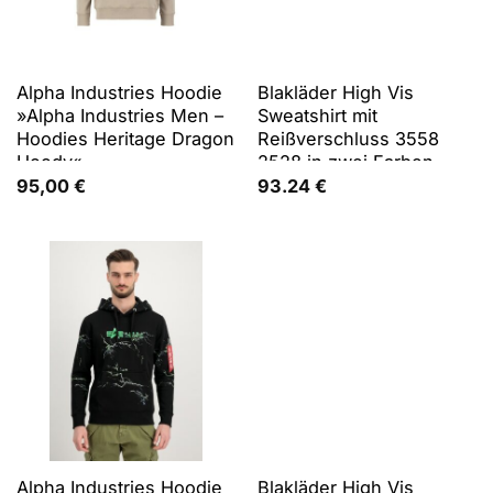
Alpha Industries Hoodie
Blakläder High Vis
»Alpha Industries Men –
Sweatshirt mit
Hoodies Heritage Dragon
Reißverschluss 3558
Hoody«
2528 in zwei Farben -
orange/marineblau - L
95,00
€
93.24
€
Alpha Industries Hoodie
Blakläder High Vis