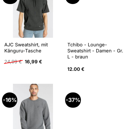
AJC Sweatshirt, mit
Tchibo - Lounge-
Känguru-Tasche
Sweatshirt - Damen - Gr.
L - braun
Ursprünglicher
Aktueller
24,99
€
16,99
€
Preis
Preis
12.00
€
war:
ist:
24,99 €
16,99 €.
-16%
-37%