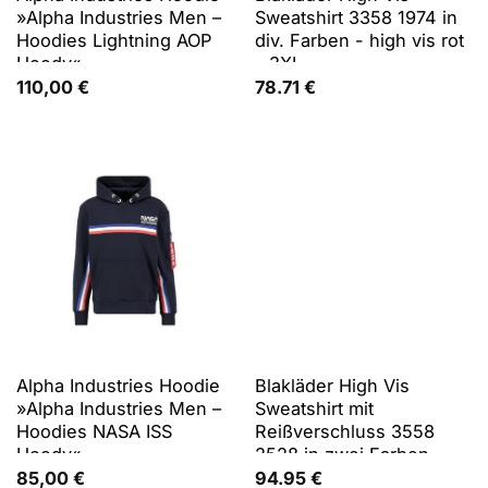
»Alpha Industries Men –
Sweatshirt 3358 1974 in
Hoodies Lightning AOP
div. Farben - high vis rot
Hoody«
- 3XL
110,00
€
78.71
€
Alpha Industries Hoodie
Blakläder High Vis
»Alpha Industries Men –
Sweatshirt mit
Hoodies NASA ISS
Reißverschluss 3558
Hoody«
2528 in zwei Farben -
high vis rot/schwarz - M
85,00
€
94.95
€