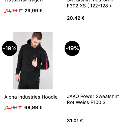
F302 XS ( 122-128 )
Ursprünglicher
Aktueller
29,99
€
29,99
€
Preis
Preis
20.42
€
war:
ist:
29,99 €
29,99 €.
-19%
-19%
JAKO Power Sweatshirt
Alpha Industries Hoodie
Rot Weiss F100 S
Ursprünglicher
Aktueller
75,00
€
68,99
€
Preis
Preis
war:
ist:
31.01
€
75,00 €
68,99 €.