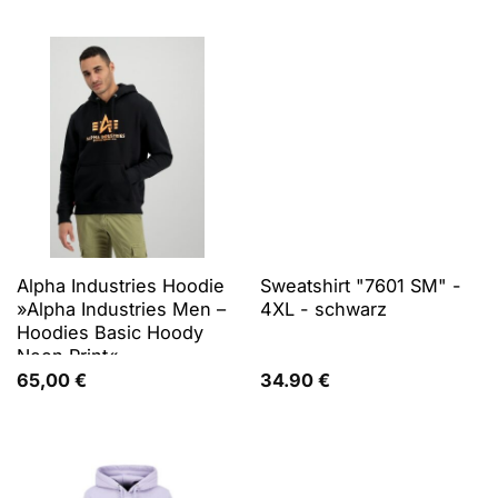
Alpha Industries Hoodie
Sweatshirt "7601 SM" -
»Alpha Industries Men –
4XL - schwarz
Hoodies Basic Hoody
Neon Print«
65,00
€
34.90
€