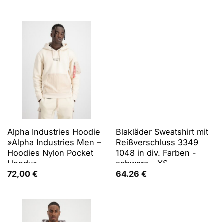
Alpha Industries Hoodie
Blakläder Sweatshirt mit
»Alpha Industries Men –
Reißverschluss 3349
Hoodies Nylon Pocket
1048 in div. Farben -
Hoody«
schwarz - XS
72,00
€
64.26
€