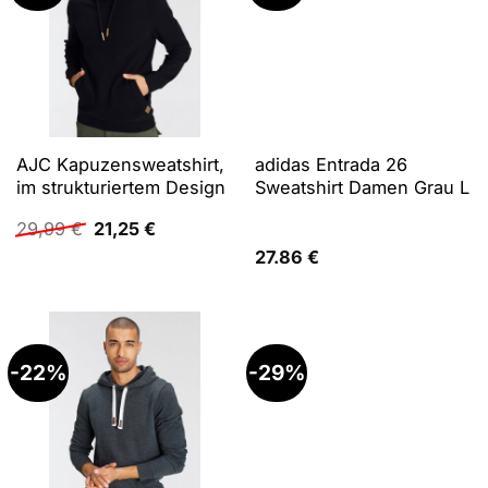
AJC Kapuzensweatshirt,
adidas Entrada 26
im strukturiertem Design
Sweatshirt Damen Grau L
Ursprünglicher
Aktueller
29,99
€
21,25
€
Preis
Preis
27.86
€
war:
ist:
29,99 €
21,25 €.
-22%
-29%