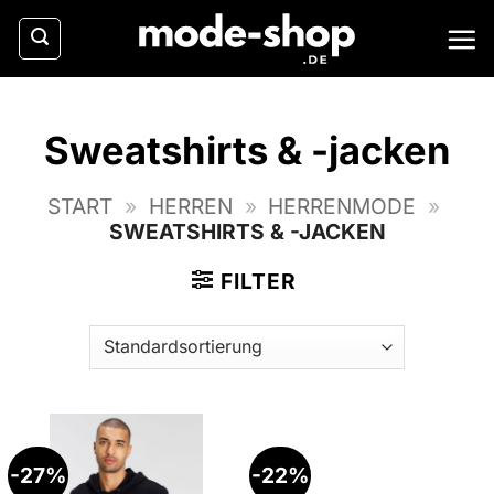
Zum
Inhalt
springen
Sweatshirts & -jacken
START
»
HERREN
»
HERRENMODE
»
SWEATSHIRTS & -JACKEN
FILTER
-27%
-22%