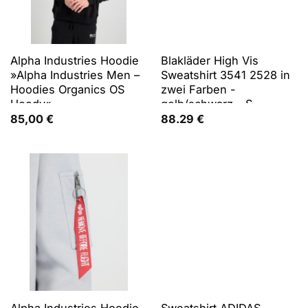
Alpha Industries Hoodie
Blakläder High Vis
»Alpha Industries Men –
Sweatshirt 3541 2528 in
Hoodies Organics OS
zwei Farben -
Hoody«
gelb/schwarz - S
85,00
€
88.29
€
Alpha Industries Hoodie
Sweatshirt ADIDAS