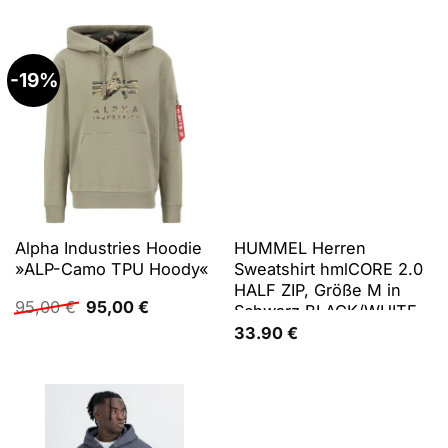
-19%
Alpha Industries Hoodie
HUMMEL Herren
»ALP-Camo TPU Hoody«
Sweatshirt hmlCORE 2.0
HALF ZIP, Größe M in
Ursprünglicher
Aktueller
95,00
€
95,00
€
Schwarz BLACK/WHITE
Preis
Preis
33.90
€
war:
ist:
95,00 €
95,00 €.