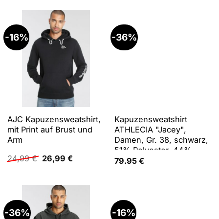
24,99 €
25,99 €.
-16%
-36%
AJC Kapuzensweatshirt,
Kapuzensweatshirt
mit Print auf Brust und
ATHLECIA "Jacey",
Arm
Damen, Gr. 38, schwarz,
51% Polyester, 44%
Ursprünglicher
Aktueller
24,99
€
26,99
€
Modal, 5% Elasthan,
79.95
€
Preis
Preis
unifarben, normal, ohne
war:
ist:
Ausschnitt, Sweatshirts,
24,99 €
26,99 €.
in klassischem Design
mit Kapuze
-36%
-16%