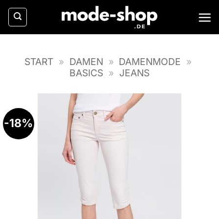
Zum
Inhalt
springen
START
»
DAMEN
»
DAMENMODE
»
BASICS
»
JEANS
-18%