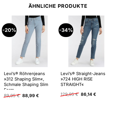
ÄHNLICHE PRODUKTE
-20%
-34%
Levi’s® Röhrenjeans
Levi’s® Straight-Jeans
»312 Shaping Slim«,
»724 HIGH RISE
Schmale Shaping Slim
STRAIGHT«
Form
Ursprünglicher
Aktueller
129,95
€
86,14
€
Ursprünglicher
Aktueller
89,95
€
88,99
€
Preis
Preis
Preis
Preis
war:
ist:
war:
ist:
129,95 €
86,14 €.
89,95 €
88,99 €.