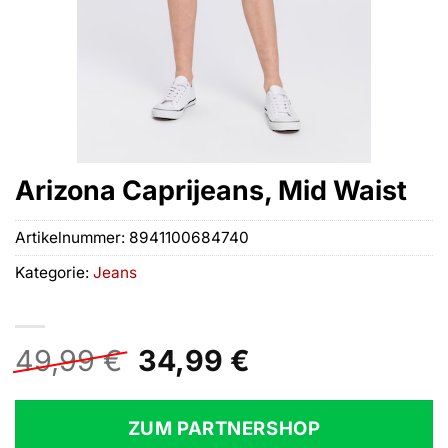
Arizona Caprijeans, Mid Waist
Artikelnummer:
8941100684740
Kategorie:
Jeans
Ursprünglicher
Aktueller
49,99
€
34,99
€
Preis
Preis
war:
ist:
ZUM PARTNERSHOP
49,99 €
34,99 €.