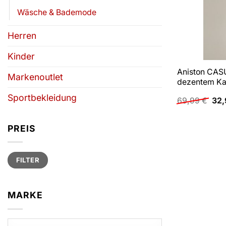
Wäsche & Bademode
Herren
Kinder
Aniston CAS
Markenoutlet
dezentem Ka
Sportbekleidung
Urs
69,99
€
32
Pre
war
69,
PREIS
Min.
Max.
FILTER
Preis
Preis
MARKE