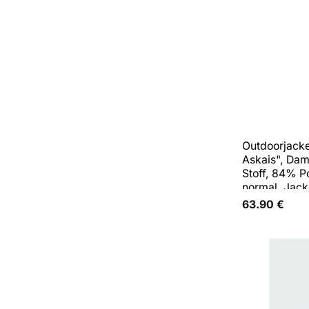
Outdoorjack
Askais", Dam
Stoff, 84% P
normal, Jack
63.90
€