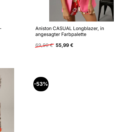
-
Aniston CASUAL Longblazer, in
angesagter Farbpalette
Ursprünglicher
Aktueller
69,99
€
55,99
€
Preis
Preis
war:
ist:
69,99 €
55,99 €.
-53%