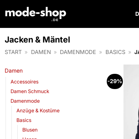
Zum
Inhalt
springen
Jacken & Mäntel
START
»
DAMEN
»
DAMENMODE
»
BASICS
»
J
Damen
-29%
Accessoires
Damen Schmuck
Damenmode
Anzüge & Kostüme
Basics
Blusen