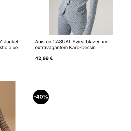
1 Jacket,
Aniston CASUAL Sweatblazer, im
stic blue
extravagantem Karo-Dessin
42,99
€
-40%