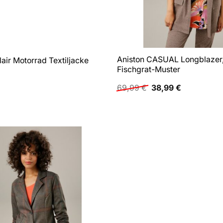
Aniston CASUAL Longblazer,
air Motorrad Textiljacke
Fischgrat-Muster
Ursprünglicher
Aktueller
69,99
€
38,99
€
Preis
Preis
war:
ist:
69,99 €
38,99 €.