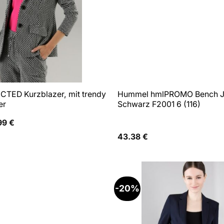
CTED Kurzblazer, mit trendy
Hummel hmlPROMO Bench J
er
Schwarz F2001 6 (116)
prünglicher
Aktueller
99
€
is
Preis
43.38
€
:
ist:
99 €
41,99 €.
-20%