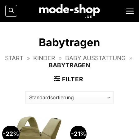
Zum
Inhalt
springen
Babytragen
START
»
KINDER
»
BABY AUSSTATTUNG
»
BABYTRAGEN
FILTER
-22%
-21%