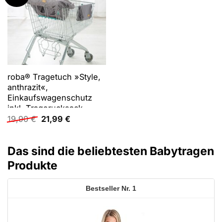
roba® Tragetuch »Style,
anthrazit«,
Einkaufswagenschutz
inkl. Tragerucksack
Ursprünglicher
Aktueller
19,90
€
21,99
€
Preis
Preis
war:
ist:
19,90 €
21,99 €.
Das sind die beliebtesten Babytragen
Produkte
1