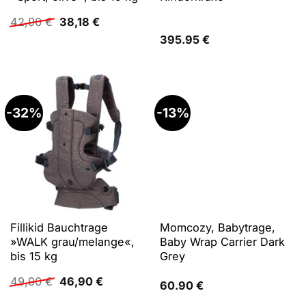
Ursprünglicher
Aktueller
42,90
€
38,18
€
Preis
Preis
395.95
€
war:
ist:
42,90 €
38,18 €.
-32%
-13%
Fillikid Bauchtrage
Momcozy, Babytrage,
»WALK grau/melange«,
Baby Wrap Carrier Dark
bis 15 kg
Grey
Ursprünglicher
Aktueller
49,90
€
46,90
€
60.90
€
Preis
Preis
war:
ist: