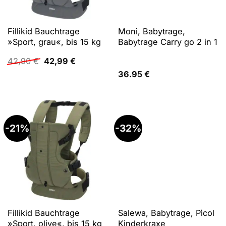
Fillikid Bauchtrage
Moni, Babytrage,
»Sport, grau«, bis 15 kg
Babytrage Carry go 2 in 1
Ursprünglicher
Aktueller
42,90
€
42,99
€
Preis
Preis
36.95
€
war:
ist:
42,90 €
42,99 €.
-21%
-32%
Fillikid Bauchtrage
Salewa, Babytrage, Pìcol
»Sport, olive«, bis 15 kg
Kinderkraxe