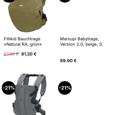
Fillikid Bauchtrage
Marsupi Babytrage,
»Natural RA, grün«
Version 2.0, beige, S
Ursprünglicher
Aktueller
67,90
€
81,20
€
Preis
Preis
89.90
€
war:
ist:
67,90 €
81,20 €.
-21%
-21%