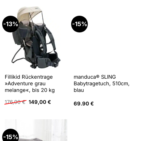
49,90 €
46,90 €.
-13%
-15%
Fillikid Rückentrage
manduca® SLING
»Adventure grau
Babytragetuch, 510cm,
melange«, bis 20 kg
blau
Ursprünglicher
Aktueller
176,90
€
149,00
€
69.90
€
Preis
Preis
war:
ist:
176,90 €
149,00 €.
-15%