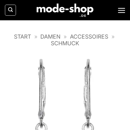
Zum
Inhalt
springen
START
»
DAMEN
»
ACCESSOIRES
»
SCHMUCK