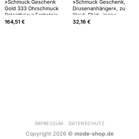
»Schmuck Geschenk
»Schmuck Geschenk,
Gold 333 Ohrschmuck
Drusenanhänger«, zu
Patentbrisur Farbstein
Kleid, Shirt, Jeans,
Edelstein«, zu Kleid,
Sneaker! Anlass
164,51
€
32,16
€
Shirt, Jeans, Sneaker!
Geburtstag Weihnachten
Anlass Geburtstag
Weihnachten
IMPRESSUM
DATENSCHUTZ
Copyright 2026 ©
mode-shop.de