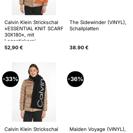
Calvin Klein Strickschal
The Sidewinder (VINYL),
»ESSENTIAL KNIT SCARF
Schallplatten
30X180«, mit
Logostickerei
52,90
€
38.90
€
-33%
-36%
Calvin Klein Strickschal
Maiden Voyage (VINYL),