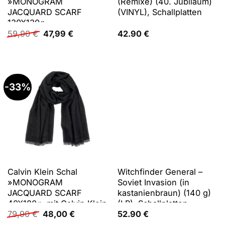
»MONOGRAM
(Remixe) (40. Jubiläum)
JACQUARD SCARF
(VINYL), Schallplatten
130X130«
Ursprünglicher
Aktueller
59,90
€
47,99
€
42.90
€
Preis
Preis
war:
ist:
59,90 €
47,99 €.
-33%
Calvin Klein Schal
Witchfinder General –
»MONOGRAM
Soviet Invasion (in
JACQUARD SCARF
kastanienbraun) (140 g)
40X180«, mit Calvin Klein
(LP), Schallplatten
Ursprünglicher
Aktueller
Monogramm
79,90
€
48,00
€
52.90
€
Preis
Preis