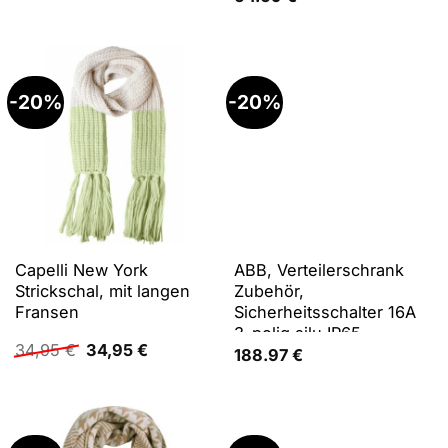
Preis
Preis
war:
ist:
29,95 €
29,95 €.
-20%
-20%
Capelli New York
ABB, Verteilerschrank
Strickschal, mit langen
Zubehör,
Fransen
Sicherheitsschalter 16A
3-polig silu IP65
Ursprünglicher
Aktueller
34,95
€
34,95
€
Hilfskontakt
188.97
€
Preis
Preis
war:
ist:
34,95 €
34,95 €.