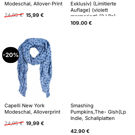
Modeschal, Allover-Print
Exklusiv) (Limitierte
Auflage) (violett
Ursprünglicher
Aktueller
24,95
€
15,99
€
marmoriert) (2 LPs),
Preis
Preis
Schallplatten
109.00
€
war:
ist:
24,95 €
15,99 €.
-20%
Capelli New York
Smashing
Modeschal, Alloverprint
Pumpkins,The- Gish(Lp
Indie, Schallplatten
Ursprünglicher
Aktueller
24,95
€
19,99
€
Preis
Preis
42.90
€
war:
ist: