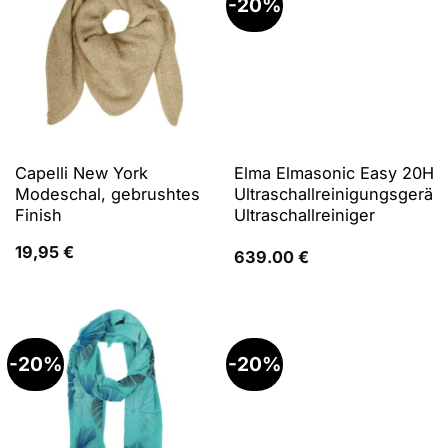
-20%
Capelli New York
Elma Elmasonic Easy 20H
Modeschal, gebrushtes
Ultraschallreinigungsgerät,
Finish
Ultraschallreiniger
19,95
€
639.00
€
-20%
-20%