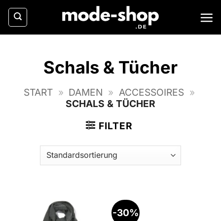
Zum
Inhalt
springen
Schals & Tücher
START
»
DAMEN
»
ACCESSOIRES
»
SCHALS & TÜCHER
FILTER
-30%