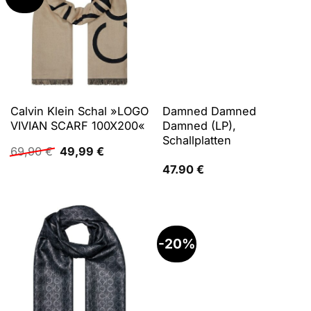
Calvin Klein Schal »LOGO
Damned Damned
VIVIAN SCARF 100X200«
Damned (LP),
Schallplatten
Ursprünglicher
Aktueller
69,90
€
49,99
€
Preis
Preis
47.90
€
war:
ist:
69,90 €
49,99 €.
-20%