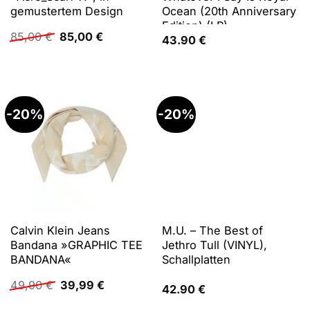
gemustertem Design
Ocean (20th Anniversary
Edition) (LP),
Ursprünglicher
Aktueller
85,00
€
85,00
€
Schallplatten
43.90
€
Preis
Preis
war:
ist:
85,00 €
85,00 €.
-20%
-20%
Calvin Klein Jeans
M.U. – The Best of
Bandana »GRAPHIC TEE
Jethro Tull (VINYL),
BANDANA«
Schallplatten
Ursprünglicher
Aktueller
49,90
€
39,99
€
42.90
€
Preis
Preis
war:
ist: