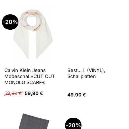
49,90 €
39,99 €.
-20%
Calvin Klein Jeans
Best... II (VINYL),
Modeschal »CUT OUT
Schallplatten
MONOLO SCARF«
Ursprünglicher
Aktueller
59,90
€
59,90
€
49.90
€
Preis
Preis
war:
ist:
59,90 €
59,90 €.
-20%