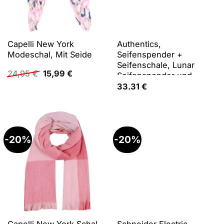
Capelli New York
Authentics,
Modeschal, Mit Seide
Seifenspender +
Seifenschale, Lunar
Ursprünglicher
Aktueller
24,95
€
15,99
€
Seifenspender und
Preis
Preis
Lotionspender
33.31
€
war:
ist:
24,95 €
15,99 €.
-20%
-20%
Capelli New York Schal,
Schneider Electric,