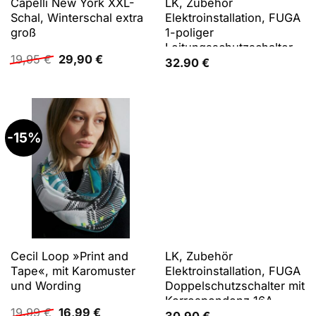
Capelli New York XXL-
LK, Zubehör
Schal, Winterschal extra
Elektroinstallation, FUGA
groß
1-poliger
Leitungsschutzschalter
Ursprünglicher
Aktueller
19,95
€
29,90
€
mit 12-Modul-LED-
32.90
€
Preis
Preis
Leuchte 16A, ohne
war:
ist:
Abdeckung
19,95 €
29,90 €.
-15%
Cecil Loop »Print and
LK, Zubehör
Tape«, mit Karomuster
Elektroinstallation, FUGA
und Wording
Doppelschutzschalter mit
Korrespondenz 16A,
Ursprünglicher
Aktueller
19,99
€
16,99
€
ohne Abdeckung
30.90
€