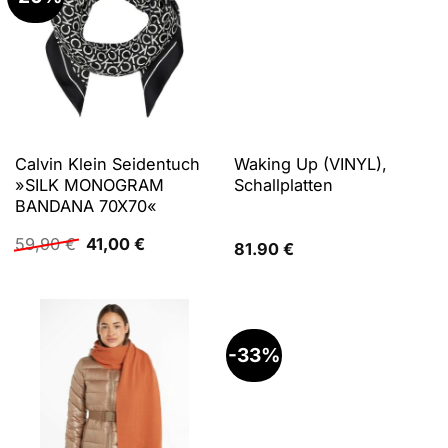
Calvin Klein Seidentuch
Waking Up (VINYL),
»SILK MONOGRAM
Schallplatten
BANDANA 70X70«
Ursprünglicher
Aktueller
59,90
€
41,00
€
81.90
€
Preis
Preis
war:
ist:
59,90 €
41,00 €.
-33%