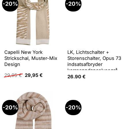
-20%
-20%
Capelli New York
LK, Lichtschalter +
Strickschal, Muster-Mix
Storenschalter, Opus 73
Design
indsatsafbryder
korrespndancelysegrå
Ursprünglicher
Aktueller
29,95
€
29,95
€
26.90
€
Preis
Preis
war:
ist:
29,95 €
29,95 €.
-20%
-20%