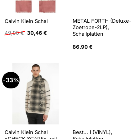
METAL FORTH (Deluxe-
Calvin Klein Schal
Zoetrope-2LP),
Ursprünglicher
Aktueller
49,90
€
30,46
€
Schallplatten
Preis
Preis
war:
ist:
86.90
€
49,90 €
30,46 €.
-33%
Calvin Klein Schal
Best... I (VINYL),
»CHECK SCARF«, mit
Schallplatten