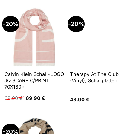
-20%
-20%
Calvin Klein Schal »LOGO
Therapy At The Club
JQ SCARF O/PRINT
(Vinyl), Schallplatten
70X180«
Ursprünglicher
Aktueller
69,90
€
69,90
€
43.90
€
Preis
Preis
war:
ist:
69,90 €
69,90 €.
-20%