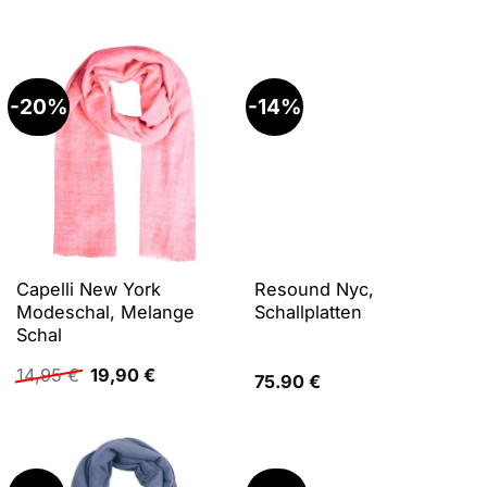
-20%
-14%
Capelli New York
Resound Nyc,
Modeschal, Melange
Schallplatten
Schal
Ursprünglicher
Aktueller
14,95
€
19,90
€
75.90
€
Preis
Preis
war:
ist:
14,95 €
19,90 €.