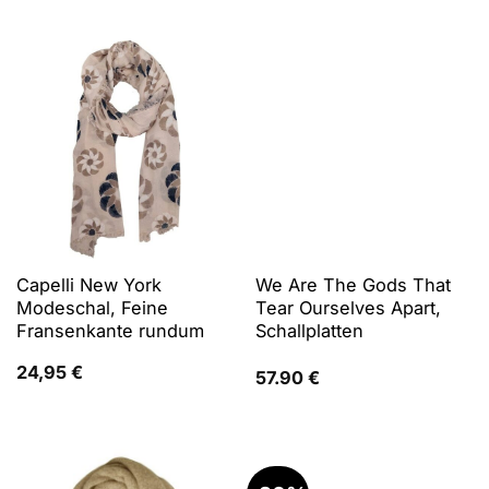
24,95 €
19,99 €.
Capelli New York
We Are The Gods That
Modeschal, Feine
Tear Ourselves Apart,
Fransenkante rundum
Schallplatten
24,95
€
57.90
€