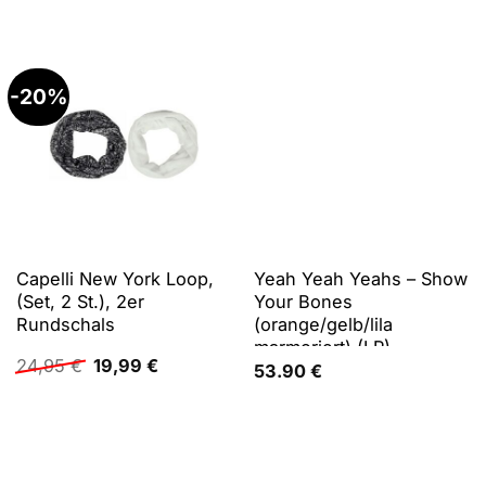
-20%
Capelli New York Loop,
Yeah Yeah Yeahs – Show
(Set, 2 St.), 2er
Your Bones
Rundschals
(orange/gelb/lila
marmoriert) (LP),
Ursprünglicher
Aktueller
24,95
€
19,99
€
Schallplatten
53.90
€
Preis
Preis
war:
ist:
24,95 €
19,99 €.