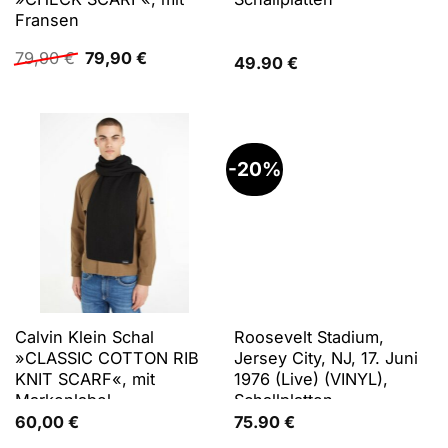
Fransen
Ursprünglicher
Aktueller
79,90
€
79,90
€
49.90
€
Preis
Preis
war:
ist:
79,90 €
79,90 €.
-20%
Calvin Klein Schal
Roosevelt Stadium,
»CLASSIC COTTON RIB
Jersey City, NJ, 17. Juni
KNIT SCARF«, mit
1976 (Live) (VINYL),
Markenlabel
Schallplatten
60,00
€
75.90
€