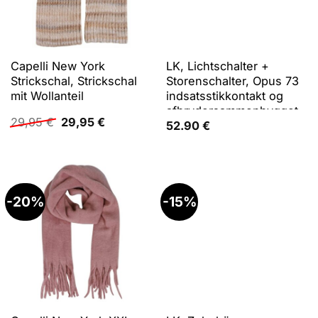
Capelli New York
LK, Lichtschalter +
Strickschal, Strickschal
Storenschalter, Opus 73
mit Wollanteil
indsatsstikkontakt og
afbrydersammenbygget
Ursprünglicher
Aktueller
29,95
€
29,95
€
korresp.2pol med jord
52.90
€
Preis
Preis
war:
ist:
29,95 €
29,95 €.
-20%
-15%