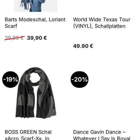
Barts Modeschal, Loriant
World Wide Texas Tour
Scarf
(VINYL), Schallplatten
Ursprünglicher
Aktueller
39,99
€
39,90
€
Preis
Preis
49.90
€
war:
ist:
39,99 €
39,90 €.
-19%
-20%
BOSS GREEN Schal
Dance Gavin Dance –
»Acro_Scarf-X«, in
Whatever I Say Is Royal