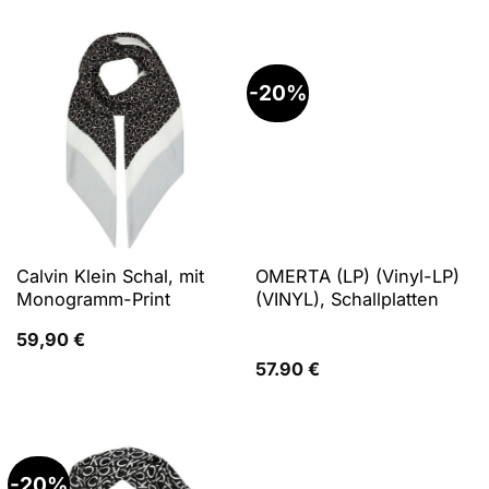
war:
ist:
79,90 €
48,00 €.
-20%
Calvin Klein Schal, mit
OMERTA (LP) (Vinyl-LP)
Monogramm-Print
(VINYL), Schallplatten
59,90
€
57.90
€
-20%