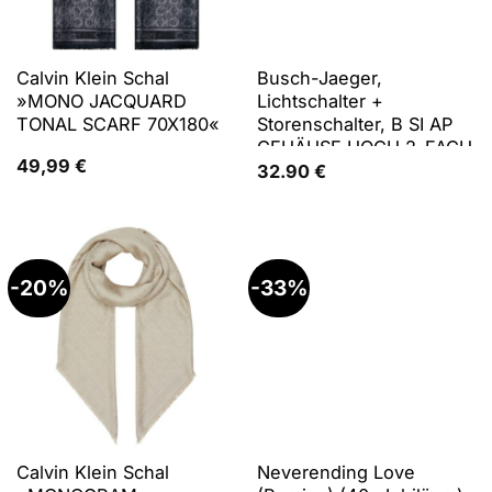
Calvin Klein Schal
Busch-Jaeger,
»MONO JACQUARD
Lichtschalter +
TONAL SCARF 70X180«
Storenschalter, B SI AP
GEHÄUSE HOCH 2-FACH
49,99
€
(1712-914)
32.90
€
-20%
-33%
Calvin Klein Schal
Neverending Love