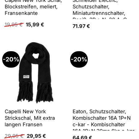
Blockstreifen, meliert,
Schutzschalter,
Fransenkante
Miniaturtrennschalter,
Resi9, 3P + N, 20 A, C-
Ursprünglicher
Aktueller
19,95
€
15,99
€
Kurve, 6000 A, 400 V
71.97
€
Preis
Preis
war:
ist:
19,95 €
15,99 €.
-20%
-20%
Capelli New York
Eaton, Schutzschalter,
Strickschal, Mit extra
Kombischalter 16A 1P+N
langen Fransen
c-kar - Kombischalter
16A 1P+N 30ma 6ka c-kar
Ursprünglicher
Aktueller
29,95
€
29,95
€
pkn6-16/1n/c/003
64.69
€