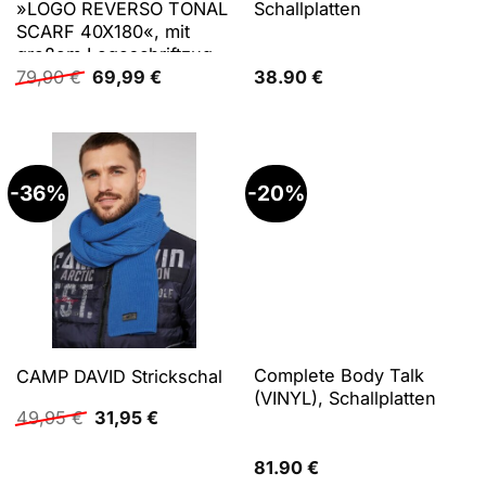
»LOGO REVERSO TONAL
Schallplatten
SCARF 40X180«, mit
großem Logoschriftzug
Ursprünglicher
Aktueller
79,90
€
69,99
€
38.90
€
Preis
Preis
war:
ist:
79,90 €
69,99 €.
-36%
-20%
Complete Body Talk
CAMP DAVID Strickschal
(VINYL), Schallplatten
Ursprünglicher
Aktueller
49,95
€
31,95
€
Preis
Preis
war:
ist:
81.90
€
49,95 €
31,95 €.