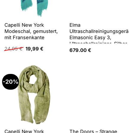
Capelli New York
Elma
Modeschal, gemustert,
Ultraschallreinigungsgerät
mit Fransenkante
Elmasonic Easy 3,
Ultraschallreiniger, Silber
Ursprünglicher
Aktueller
24,95
€
19,99
€
679.00
€
Preis
Preis
war:
ist:
24,95 €
19,99 €.
-20%
Capelli New York
The Doors – Strange