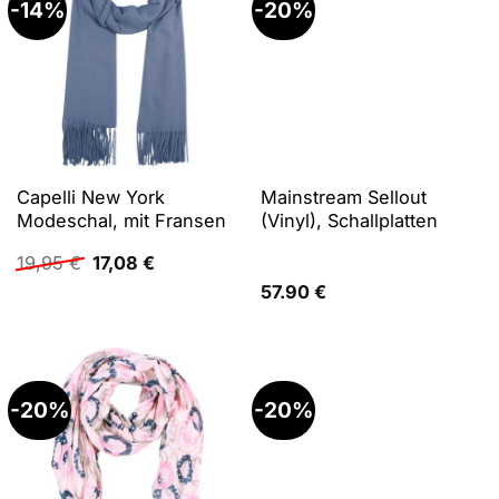
-14%
-20%
Capelli New York
Mainstream Sellout
Modeschal, mit Fransen
(Vinyl), Schallplatten
Ursprünglicher
Aktueller
19,95
€
17,08
€
Preis
Preis
57.90
€
war:
ist:
19,95 €
17,08 €.
-20%
-20%