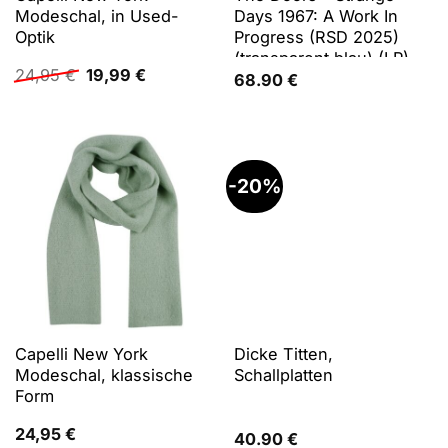
Modeschal, in Used-
Days 1967: A Work In
Optik
Progress (RSD 2025)
(transparent blau) (LP),
Ursprünglicher
Aktueller
24,95
€
19,99
€
Schallplatten
68.90
€
Preis
Preis
war:
ist:
24,95 €
19,99 €.
-20%
Capelli New York
Dicke Titten,
Modeschal, klassische
Schallplatten
Form
24,95
€
40.90
€