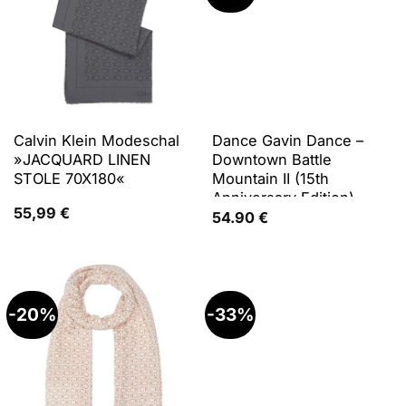
Calvin Klein Modeschal
Dance Gavin Dance –
»JACQUARD LINEN
Downtown Battle
STOLE 70X180«
Mountain II (15th
Anniversary Edition)
55,99
€
(blau) (LP), Schallplatten
54.90
€
-20%
-33%