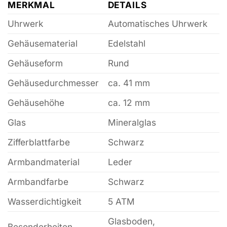
MERKMAL
DETAILS
Uhrwerk
Automatisches Uhrwerk
Gehäusematerial
Edelstahl
Gehäuseform
Rund
Gehäusedurchmesser
ca. 41 mm
Gehäusehöhe
ca. 12 mm
Glas
Mineralglas
Zifferblattfarbe
Schwarz
Armbandmaterial
Leder
Armbandfarbe
Schwarz
Wasserdichtigkeit
5 ATM
Glasboden,
Besonderheiten