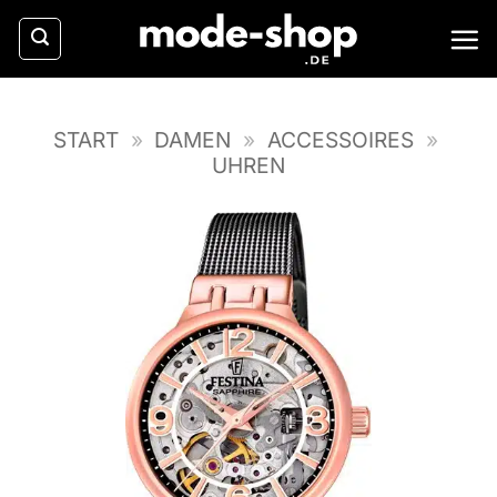
Zum
Inhalt
springen
START
»
DAMEN
»
ACCESSOIRES
»
UHREN