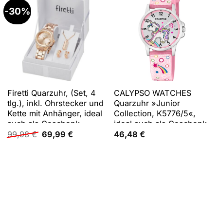
-30%
Firetti Quarzuhr, (Set, 4
CALYPSO WATCHES
tlg.), inkl. Ohrstecker und
Quarzuhr »Junior
Kette mit Anhänger, ideal
Collection, K5776/5«,
auch als Geschenk
ideal auch als Geschenk
Ursprünglicher
Aktueller
99,98
€
69,99
€
46,48
€
Preis
Preis
war:
ist:
99,98 €
69,99 €.