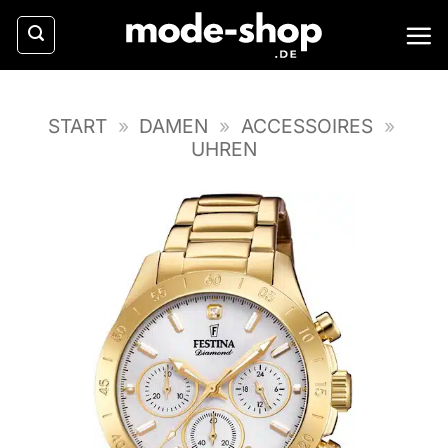
Zum
Inhalt
springen
START
»
DAMEN
»
ACCESSOIRES
»
UHREN