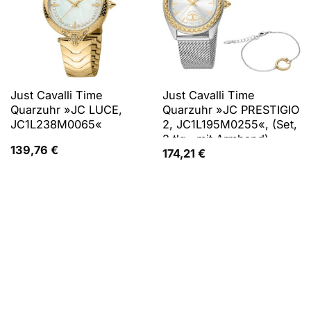
Just Cavalli Time
Just Cavalli Time
Quarzuhr »JC LUCE,
Quarzuhr »JC PRESTIGIO
JC1L238M0065«
2, JC1L195M0255«, (Set,
2 tlg., mit Armband)
139,76
€
174,21
€