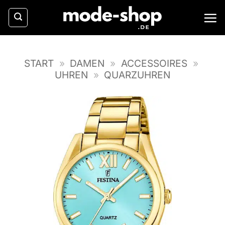
Zum
Inhalt
springen
START
»
DAMEN
»
ACCESSOIRES
»
UHREN
»
QUARZUHREN