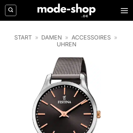
Zum
Inhalt
springen
START
»
DAMEN
»
ACCESSOIRES
»
UHREN