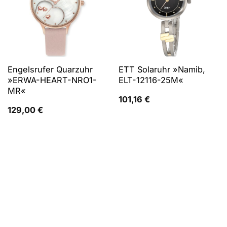
Engelsrufer Quarzuhr
ETT Solaruhr »Namib,
»ERWA-HEART-NRO1-
ELT-12116-25M«
MR«
101,16
€
129,00
€