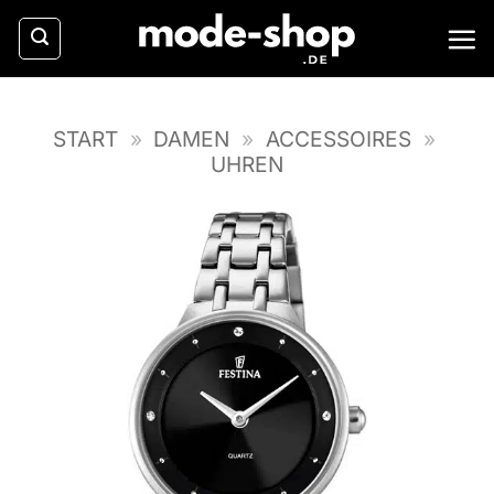
Zum
Inhalt
springen
START
»
DAMEN
»
ACCESSOIRES
»
UHREN