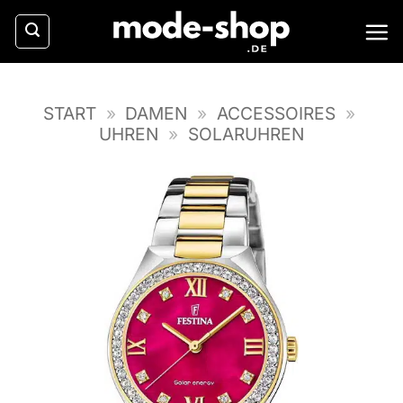
Zum
Inhalt
springen
START
»
DAMEN
»
ACCESSOIRES
»
UHREN
»
SOLARUHREN