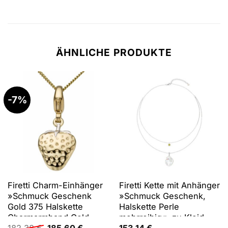
ÄHNLICHE PRODUKTE
-7%
Firetti Charm-Einhänger
Firetti Kette mit Anhänger
»Schmuck Geschenk
»Schmuck Geschenk,
Gold 375 Halskette
Halskette Perle
Charmarmband Gold-
mehrreihig«, zu Kleid,
Ursprünglicher
Aktueller
Charm Erdbeere«, zu
Shirt, Jeans, Sneaker!