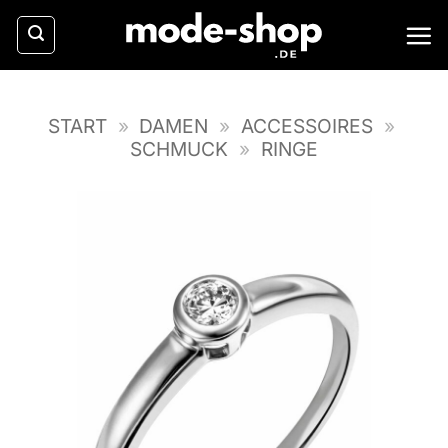
Zum
Inhalt
springen
START
»
DAMEN
»
ACCESSOIRES
»
SCHMUCK
»
RINGE