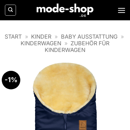
Zum
Inhalt
springen
START
»
KINDER
»
BABY AUSSTATTUNG
»
KINDERWAGEN
»
ZUBEHÖR FÜR
KINDERWAGEN
-1%