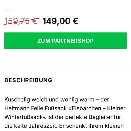
Ursprünglicher
Aktueller
159,75
€
149,00
€
Preis
Preis
war:
ist:
ZUM PARTNERSHOP
159,75 €
149,00 €.
BESCHREIBUNG
Kuschelig weich und wohlig warm – der
Heitmann Felle Fußsack »Eisbärchen – Kleiner
Winterfußsack« ist der perfekte Begleiter für
die kalte Jahreszeit. Er schenkt Ihrem kleinen