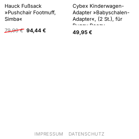
Hauck Fußsack
Cybex Kinderwagen-
»Pushchair Footmuff,
Adapter »Babyschalen-
Simba«
Adapter«, (2 St.), für
Buggy Beezy
Ursprünglicher
Aktueller
79,90
€
94,44
€
49,95
€
Preis
Preis
war:
ist:
79,90 €
94,44 €.
IMPRESSUM
DATENSCHUTZ