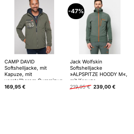
-47%
CAMP DAVID
Jack Wolfskin
Softshelljacke, mit
Softshelljacke
Kapuze, mit
»ALPSPITZE HOODY M«,
verstellbarem Gummizug
mit Kapuze
Ursprünglicher
Aktuelle
im Saum
169,95
€
219,95
€
239,00
€
Preis
Preis
war:
ist:
219,95 €
239,00 