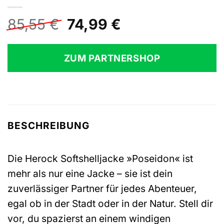
Ursprünglicher
Aktueller
85,55
€
74,99
€
Preis
Preis
war:
ist:
ZUM PARTNERSHOP
85,55 €
74,99 €.
BESCHREIBUNG
Die Herock Softshelljacke »Poseidon« ist
mehr als nur eine Jacke – sie ist dein
zuverlässiger Partner für jedes Abenteuer,
egal ob in der Stadt oder in der Natur. Stell dir
vor, du spazierst an einem windigen