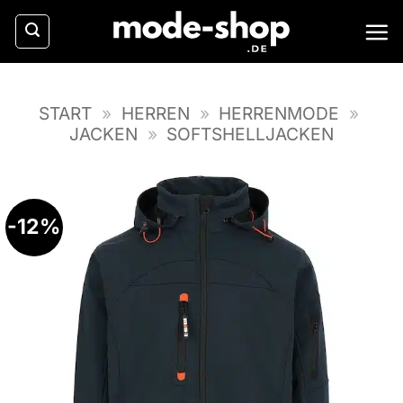
Zum
Inhalt
springen
START
»
HERREN
»
HERRENMODE
»
JACKEN
»
SOFTSHELLJACKEN
-12%