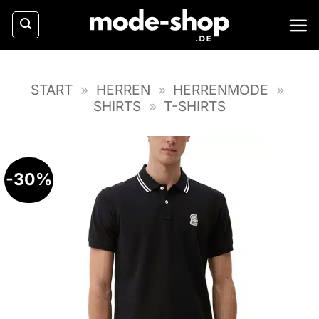
Zum
Inhalt
springen
START
»
HERREN
»
HERRENMODE
»
SHIRTS
»
T-SHIRTS
-30%