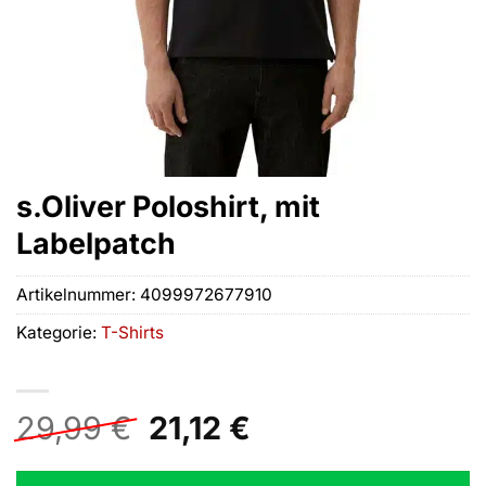
s.Oliver Poloshirt, mit
Labelpatch
Artikelnummer:
4099972677910
Kategorie:
T-Shirts
Ursprünglicher
Aktueller
29,99
€
21,12
€
Preis
Preis