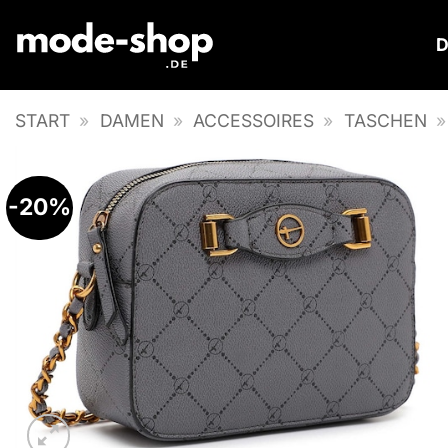
Zum
Inhalt
springen
START
»
DAMEN
»
ACCESSOIRES
»
TASCHEN
-20%