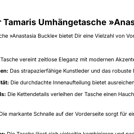
er Tamaris Umhängetasche »Anast
e »Anastasia Buckle« bietet Dir eine Vielzahl von Vor
Tasche vereint zeitlose Eleganz mit modernen Akzente
ien:
Das strapazierfähige Kunstleder und das robuste I
tät:
Die durchdachte Innenaufteilung bietet ausreichend
ls:
Die Kettendetails verleihen der Tasche einen Hau
Die markante Schnalle auf der Vorderseite sorgt für e
ar:
Die Tasche lässt sich vielseitig kombinieren und pa