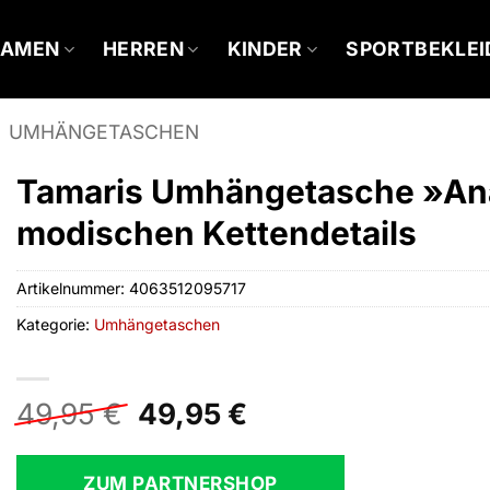
DAMEN
HERREN
KINDER
SPORTBEKLE
»
UMHÄNGETASCHEN
Tamaris Umhängetasche »Ana
modischen Kettendetails
Artikelnummer:
4063512095717
Kategorie:
Umhängetaschen
Ursprünglicher
Aktueller
49,95
€
49,95
€
Preis
Preis
war:
ist:
ZUM PARTNERSHOP