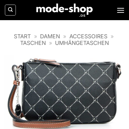
Zum
Inhalt
springen
START
»
DAMEN
»
ACCESSOIRES
»
TASCHEN
»
UMHÄNGETASCHEN